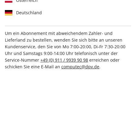
Österreich
Deutschland
Um ein Abonnement mit abweichendem Zahler- und
Nur 1 Euro im Monat!
Lieferland zu bestellen, wenden Sie sich bitte an unseren
Upgrade zum Printabo
Kundenservice, den Sie von Mo 7:00-20:00, Di-Fr 7:30-20:00
Uhr und Samstags 9:00-14:00 Uhr telefonisch unter der
Service-Nummer
+49 (0) 911 / 9939 90 98
erreichen oder
Erscheinungsweise
monatlich
schicken Sie eine E-Mail an
computec@dpv.de
.
Mindestlaufzeit
12 Ausgaben
Kündigungsfrist
Jederzeit nach Ablauf der
Mindestlaufzeit
Weitere Details
Exklusiv für Abonnenten