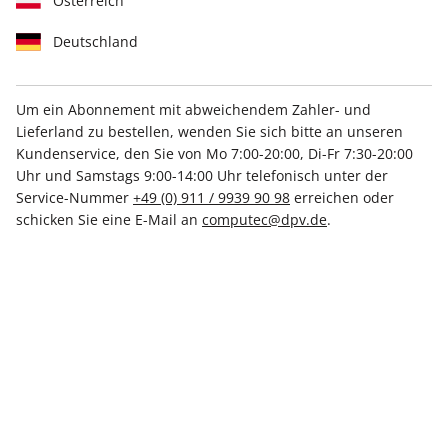
Österreich
Deutschland
Um ein Abonnement mit abweichendem Zahler- und
Nur 2,00 EUR im Monat
Lieferland zu bestellen, wenden Sie sich bitte an unseren
PUR Jahresabo
Kundenservice, den Sie von Mo 7:00-20:00, Di-Fr 7:30-20:00
Uhr und Samstags 9:00-14:00 Uhr telefonisch unter der
Service-Nummer
+49 (0) 911 / 9939 90 98
erreichen oder
Erscheinungsweise
täglich
schicken Sie eine E-Mail an
computec@dpv.de
.
Mindestlaufzeit
365 Ausgaben
Kündigungsfrist
Jederzeit
Weitere Details
€ 24.00
inkl. MwSt.