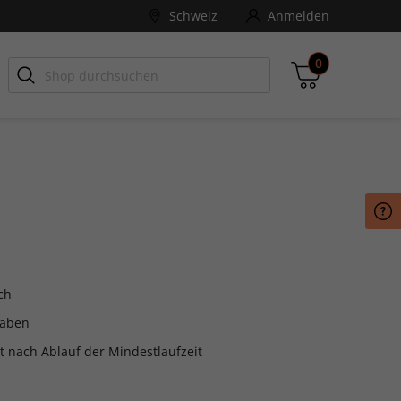
Schweiz
Anmelden
0
-ZONE
Games Aktuell
Zwischensumme
inkl. MwSt., ggf. zzgl. Versandkosten
Zum Warenkorb
ch
gaben
it nach Ablauf der Mindestlaufzeit