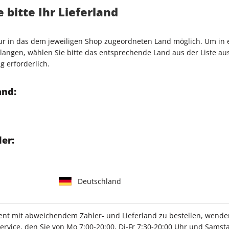
 bitte Ihr Lieferland
and und Österreich möglich)
nur in das dem jeweiligen Shop zugeordneten Land möglich. Um in
angen, wählen Sie bitte das entsprechende Land aus der Liste aus.
g erforderlich.
and:
Häufig gestellte Fragen
n?
er:
e Magazin-Apps (iOS, Andoid) für Smartphone und Tablet Zugriff au
le Ausgabe erweitern?
e das ePaper zudem als
geräteunabhängige PDF-Datei
herunterla
nnement mit dem
Digital-Upgrade kostengünstig
um die digitale Aus
Deutschland
ird diese versandt?
t, wird Ihnen diese postalisch zugestellt. Der Versand erfolgt ci
t mit abweichendem Zahler- und Lieferland zu bestellen, wenden 
vice, den Sie von Mo 7:00-20:00, Di-Fr 7:30-20:00 Uhr und Samsta