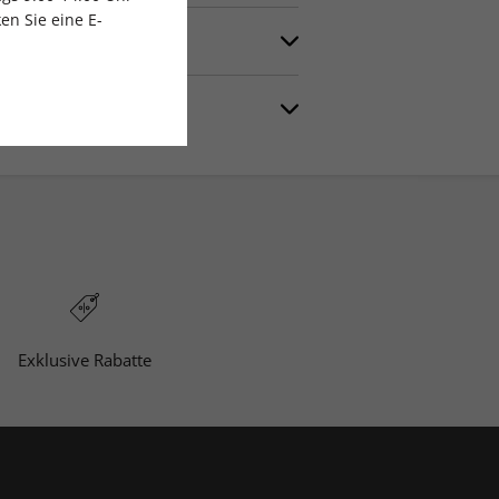
rzeit, frühestens zum Ablauf der
en Sie eine E-
ment nicht verlängern möchten,
en Kundenservice erreichen Sie per E-
 – 20:00 Uhr und Sa 9:00 – 14:00 Uhr).
Exklusive Rabatte