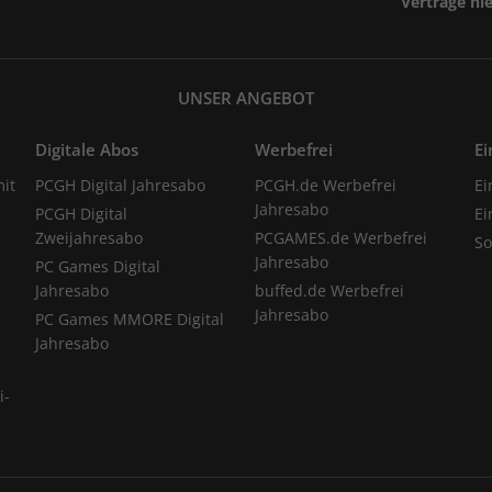
Verträge hi
UNSER ANGEBOT
Digitale Abos
Werbefrei
Ei
it
PCGH Digital Jahresabo
PCGH.de Werbefrei
Ei
Jahresabo
PCGH Digital
Ei
Zweijahresabo
PCGAMES.de Werbefrei
S
Jahresabo
PC Games Digital
Jahresabo
buffed.de Werbefrei
Jahresabo
PC Games MMORE Digital
Jahresabo
i-