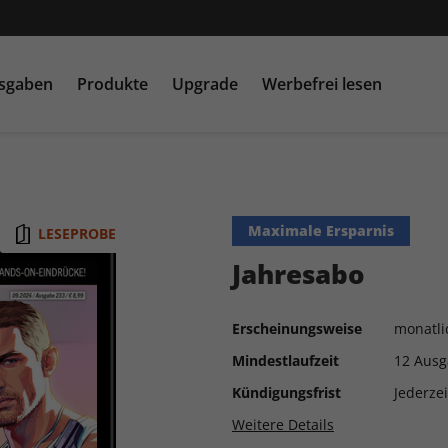
usgaben
Produkte
Upgrade
Werbefrei lesen
PC Games MMORE &
play5
N
buffed.de
Maximale Ersparnis
LESEPROBE
Raspberry Pi Geek
Jahresabo
Erscheinungsweise
monatli
Mindestlaufzeit
12 Aus
Kündigungsfrist
Jederze
Weitere Details