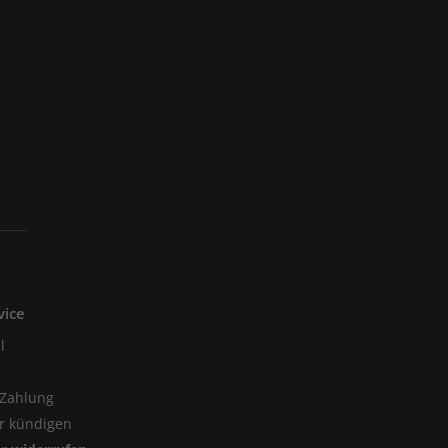
vice
l
 Zahlung
er kündigen