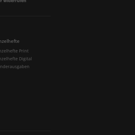
er widerrufen
nzelhefte
nzelhefte Print
nzelhefte Digital
onderausgaben