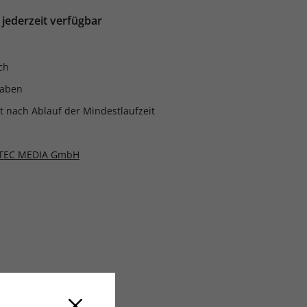
 jederzeit verfügbar
ch
gaben
it nach Ablauf der Mindestlaufzeit
1
EC MEDIA GmbH