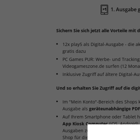
1. Ausgabe g
+
1
Sichern Sie sich jetzt alle Vorteile mit
12x play5 als Digital-Ausgabe - die a
gratis dazu
PC Games PUR: Werbe- und Tracking
Videogameszone.de surfen (12 Mona
Inklusive Zugriff auf ältere Digital-
Und so erhalten Sie Zugriff auf die dig
Im "Mein Konto"-Bereich des Shops k
Ausgabe als
geräteunabhängige PDF
Auf Ihrem Smartphone oder Tablet ha
App Kiosk Computec
(iOS, Android)
Ausgaben zugreifen zu können, ist 
Shop für die Freischaltung Ihres Abos