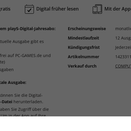
ratis
Digital früher lesen
Mit der App
 dem play5-Digital-Jahresabo:
Erscheinungsweise
monatli
Mindestlaufzeit
12 Aus
ktuelle Ausgabe gibt es
Kündigungsfrist
Jederze
frei auf PC-GAMES.de und
Artikelnummer
142331
te)
Verkauf durch
COMPUT
Ausgaben
itale Ausgabe:
önnen Sie die Digital-
-Datei
herunterladen.
ben Sie Zugriff über die
. Um in der App auf Ihre
Ihr Login aus dem Computec
 erforderlich.