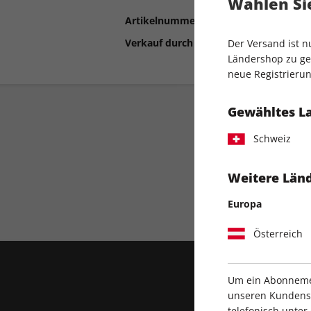
Wählen Sie
Artikelnummer
2186749
Verkauf durch
COMPUTEC MEDIA
Der Versand ist 
Ländershop zu gel
neue Registrierun
Gewähltes L
Schweiz
Weitere Länd
Direkt vom Verlag
Europa
Österreich
Um ein Abonnemen
unseren Kundenser
telefonisch unte