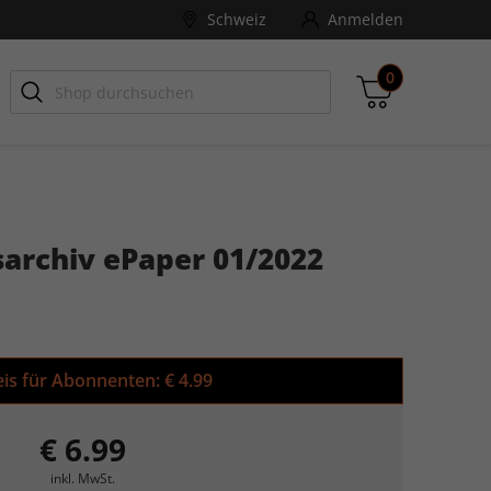
Schweiz
Anmelden
0
-ZONE
Games Aktuell
archiv ePaper 01/2022
Zwischensumme
inkl. MwSt., ggf. zzgl. Versandkosten
Zum Warenkorb
eis für Abonnenten:
€ 4.99
€ 6.99
inkl. MwSt.