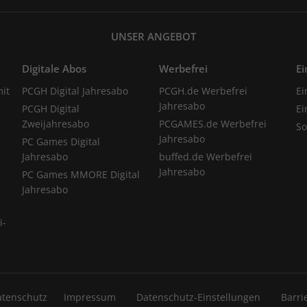
UNSER ANGEBOT
Digitale Abos
Werbefrei
Ei
it
PCGH Digital Jahresabo
PCGH.de Werbefrei
Ei
Jahresabo
PCGH Digital
Ei
Zweijahresabo
PCGAMES.de Werbefrei
S
Jahresabo
PC Games Digital
Jahresabo
buffed.de Werbefrei
Jahresabo
PC Games MMORE Digital
Jahresabo
i-
atenschutz
Impressum
Datenschutz-Einstellungen
Barri