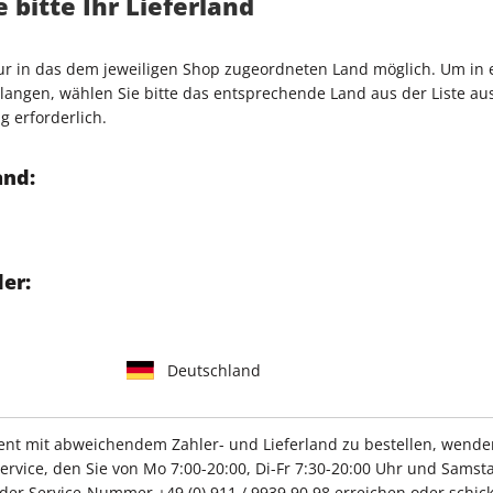
 bitte Ihr Lieferland
 GmbH
nur in das dem jeweiligen Shop zugeordneten Land möglich. Um in
angen, wählen Sie bitte das entsprechende Land aus der Liste aus.
g erforderlich.
and:
IHRE ABO-VORTEILE
er:
Tolle Prämien
Gratis Versand
Deutschland
t mit abweichendem Zahler- und Lieferland zu bestellen, wenden 
ZAHLUNGSARTEN
vice, den Sie von Mo 7:00-20:00, Di-Fr 7:30-20:00 Uhr und Samsta
r der Service-Nummer
+49 (0) 911 / 9939 90 98
erreichen oder schick