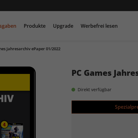
usgaben
Produkte
Upgrade
Werbefrei lesen
es Jahresarchiv ePaper 01/2022
PC Games MMORE &
play5
N
buffed.de
PC Games Jahres
Raspberry Pi Geek
Direkt verfügbar
Spezialpr