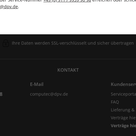
c@dpv.de
.
Ihre Daten werden SSL-verschlüsselt und sicher übertragen
KONTAKT
E-Mail
Kundenser
98
computec@dpv.de
Serviceporta
FAQ
Lieferung &
Verträge hi
Verträge hi