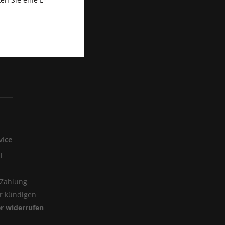
vice
l
 Zahlung
er kündigen
er widerrufen