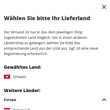
0
Warenkorb
Shop durchsuchen
MENÜ
Wählen Sie bitte Ihr Lieferland
Startseite
Einzelausgaben
Sonderausgaben
PC Games Jahresarchiv ePaper 01/2021
Der Versand ist nur in das dem jeweiligen Shop
zugeordneten Land möglich. Um in einen anderen
Ländershop zu gelangen, wählen Sie bitte das
entsprechende Land aus der Liste aus. Ggf. ist eine neue
Registrierung erforderlich.
Gewähltes Land:
Schweiz
Weitere Länder:
Europa