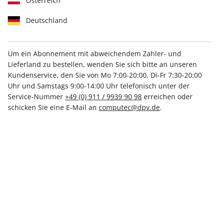
Österreich
Deutschland
Um ein Abonnement mit abweichendem Zahler- und
Lieferland zu bestellen, wenden Sie sich bitte an unseren
PC Games Jahresarchiv ePaper
Kundenservice, den Sie von Mo 7:00-20:00, Di-Fr 7:30-20:00
01/2021
Uhr und Samstags 9:00-14:00 Uhr telefonisch unter der
Service-Nummer
+49 (0) 911 / 9939 90 98
erreichen oder
schicken Sie eine E-Mail an
computec@dpv.de
.
Direkt verfügbar
Spezialpreis für Abonnenten:
€ 4.99
€ 6.99
inkl. MwSt.
Zur Kasse