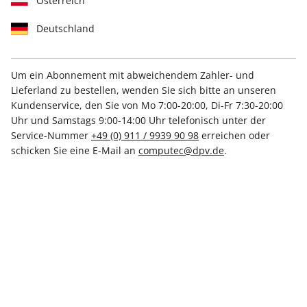
Österreich
Deutschland
Um ein Abonnement mit abweichendem Zahler- und
Lieferland zu bestellen, wenden Sie sich bitte an unseren
Raspberry Pi Geek ePaper
Kundenservice, den Sie von Mo 7:00-20:00, Di-Fr 7:30-20:00
02/2022
Uhr und Samstags 9:00-14:00 Uhr telefonisch unter der
Service-Nummer
+49 (0) 911 / 9939 90 98
erreichen oder
schicken Sie eine E-Mail an
computec@dpv.de
.
Direkt verfügbar
€ 9.99
inkl. MwSt.
Zur Kasse