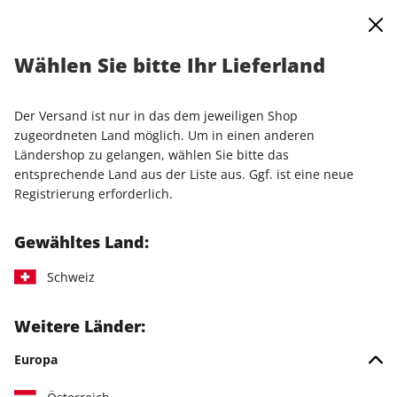
0
Warenkorb
Shop durchsuchen
MENÜ
Wählen Sie bitte Ihr Lieferland
Startseite
Einzelausgaben
Einzelausgaben
Raspberry Pi Geek ePaper 02/2022
Der Versand ist nur in das dem jeweiligen Shop
zugeordneten Land möglich. Um in einen anderen
LESEPROBE
Ländershop zu gelangen, wählen Sie bitte das
entsprechende Land aus der Liste aus. Ggf. ist eine neue
Registrierung erforderlich.
Gewähltes Land:
Schweiz
Weitere Länder:
Europa