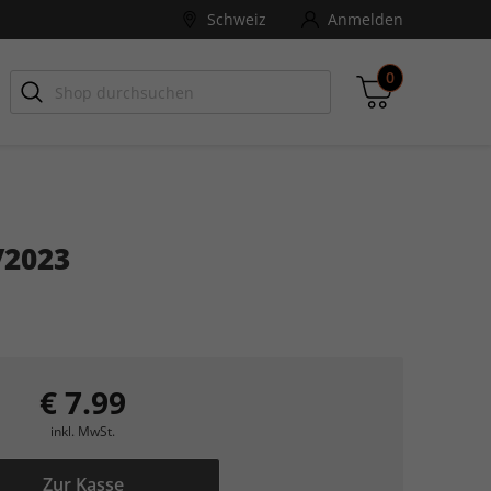
Schweiz
Anmelden
0
-ZONE
Games Aktuell
/2023
Zwischensumme
inkl. MwSt., ggf. zzgl. Versandkosten
Zum Warenkorb
€ 7.99
inkl. MwSt.
Zur Kasse