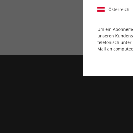
Österreich
Um ein Abonnemen
unseren Kundenser
Direkt vom Verlag
telefonisch unte
Mail an
compute