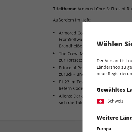
Titelthema:
Armored Core 6: Fires of R
Außerdem im Heft:
Armored Core 6: Fires of Rubicon – d
FromSoftware kehren zu ihren Mech
Wählen Sie
Brandheiße Infos!
The Crew: Motorfest – erste, ausfüh
zur Fortsetzung des Ubisoft-Open-W
Der Versand ist 
Ländershop zu gel
Prince of Persia: The Lost Crown – Ü
neue Registrierun
zurück – und betont dabei seine Pla
F1 23 im Test: Nach dem enttäuschen
liefern Codemasters und EA ein fabel
Gewähltes L
Aliens: Dark Descent – in unserem Te
Schweiz
sich die Taktik-Versoftung der ikonis
Weitere Länd
Europa