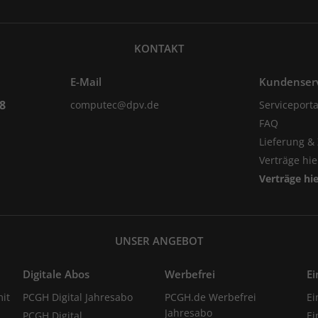
KONTAKT
E-Mail
Kundenser
98
computec@dpv.de
Serviceporta
FAQ
Lieferung &
Verträge hi
Verträge hi
UNSER ANGEBOT
Digitale Abos
Werbefrei
Ei
it
PCGH Digital Jahresabo
PCGH.de Werbefrei
Ei
Jahresabo
PCGH Digital
Ei