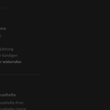
vice
l
 Zahlung
er kündigen
er widerrufen
nzelhefte
nzelhefte Print
nzelhefte Digital