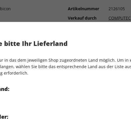
ubicon
Artikelnummer
2126105
Verkauf durch
COMPUTEC
ie Souls-Erfinder
-Sim-Ursprüngen zurück.
 bitte Ihr Lieferland
rliche Gameplay-Eindrücke
orld-Racers
nur in das dem jeweiligen Shop zugeordneten Land möglich. Um in
angen, wählen Sie bitte das entsprechende Land aus der Liste aus.
berraschung! Der Prinz kehrt
g erforderlich.
ttformer-Wurzeln.
den Ableger im letzten Jahr
haftes F1-Erlebnis ab.
and:
st verraten wir euch, wie
chen Sci-Fi-Lizenz schlägt.
er: