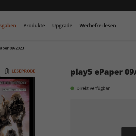
usgaben
Produkte
Upgrade
Werbefrei lesen
Paper 09/2023
PC Games MMORE &
play5
N
buffed.de
play5 ePaper 09
LESEPROBE
Raspberry Pi Geek
Direkt verfügbar