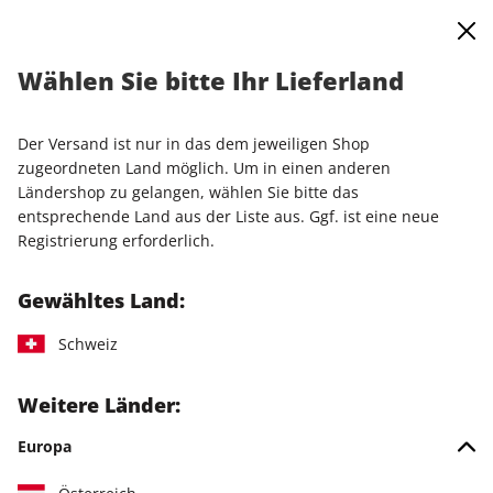
0
Warenkorb
Shop durchsuchen
MENÜ
Wählen Sie bitte Ihr Lieferland
Startseite
Einzelausgaben
Einzelausgaben
play5 ePaper 06/2022
Der Versand ist nur in das dem jeweiligen Shop
zugeordneten Land möglich. Um in einen anderen
LESEPROBE
Ländershop zu gelangen, wählen Sie bitte das
entsprechende Land aus der Liste aus. Ggf. ist eine neue
Registrierung erforderlich.
Gewähltes Land:
Schweiz
Weitere Länder:
Europa