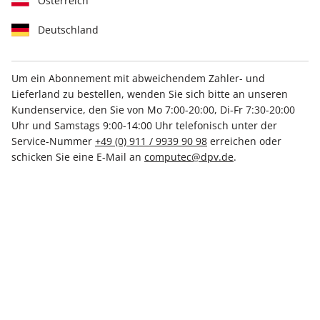
Österreich
Deutschland
Um ein Abonnement mit abweichendem Zahler- und
Lieferland zu bestellen, wenden Sie sich bitte an unseren
play5 ePaper 06/2022
Kundenservice, den Sie von Mo 7:00-20:00, Di-Fr 7:30-20:00
Uhr und Samstags 9:00-14:00 Uhr telefonisch unter der
Direkt verfügbar
Service-Nummer
+49 (0) 911 / 9939 90 98
erreichen oder
schicken Sie eine E-Mail an
computec@dpv.de
.
€ 7.99
inkl. MwSt.
Zur Kasse