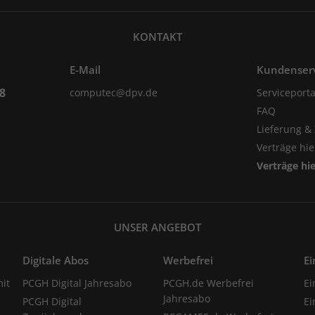
KONTAKT
E-Mail
Kundenser
98
computec@dpv.de
Serviceporta
FAQ
Lieferung &
Verträge hi
Verträge hi
UNSER ANGEBOT
Digitale Abos
Werbefrei
Ei
it
PCGH Digital Jahresabo
PCGH.de Werbefrei
Ei
Jahresabo
PCGH Digital
Ei