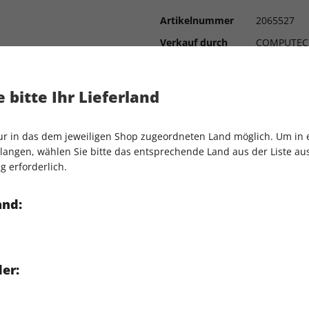
Artikelnummer
2065527
Verkauf durch
COMPUTEC
t des Mammut-RPGs wissen
sgrad
in Sonys neuem Rennspiel-
 bitte Ihr Lieferland
nd Einsteiger-Tipps zu
nur in das dem jeweiligen Shop zugeordneten Land möglich. Um in
ten das Zombie-Spektakel und
angen, wählen Sie bitte das entsprechende Land aus der Liste aus.
g erforderlich.
üsst ihr zum Release des
and:
er: