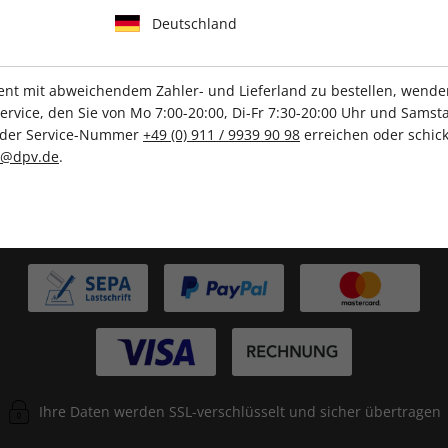
IHRE ABO-VORTEILE
Deutschland
t mit abweichendem Zahler- und Lieferland zu bestellen, wenden 
Tolle Prämien
Gratis Versand
vice, den Sie von Mo 7:00-20:00, Di-Fr 7:30-20:00 Uhr und Samsta
r der Service-Nummer
+49 (0) 911 / 9939 90 98
erreichen oder schick
c@dpv.de
.
ZAHLUNGSARTEN
Ihre Daten werden SSL-verschlüsselt und sicher übertragen