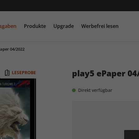
usgaben
Produkte
Upgrade
Werbefrei lesen
Paper 04/2022
PC Games MMORE &
play5
N
buffed.de
play5 ePaper 04
LESEPROBE
Raspberry Pi Geek
Direkt verfügbar