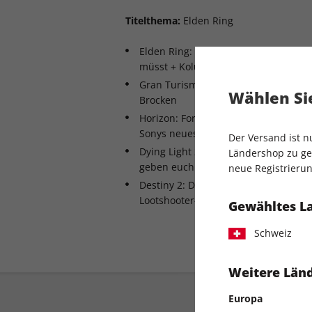
Titelthema:
Elden Ring
Elden Ring: Alles was ihr zum Star
müsst + Kolumne zum Schwierigkeit
Gran Turismo 7: Das erwartet euch 
Wählen Sie
Brocken
Horizon: Forbidden West - XXL-Test u
Sonys neuestem Meisterwerk
Der Versand ist 
Dying Light 2: Stay Human - wir tes
Ländershop zu gel
geben euch handliche Tipps mit!
neue Registrierun
Destiny 2: Die Hexenkönigin - das m
Lootshooter-Add-ons wissen!
Gewähltes L
Schweiz
Weitere Länd
Europa