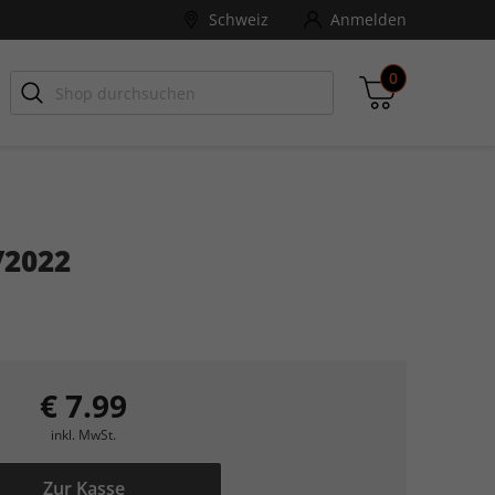
Schweiz
Anmelden
0
-ZONE
Games Aktuell
/2022
Zwischensumme
inkl. MwSt., ggf. zzgl. Versandkosten
Zum Warenkorb
€ 7.99
inkl. MwSt.
Zur Kasse