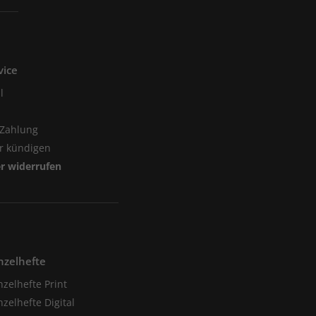
vice
l
 Zahlung
er kündigen
er widerrufen
nzelhefte
nzelhefte Print
nzelhefte Digital