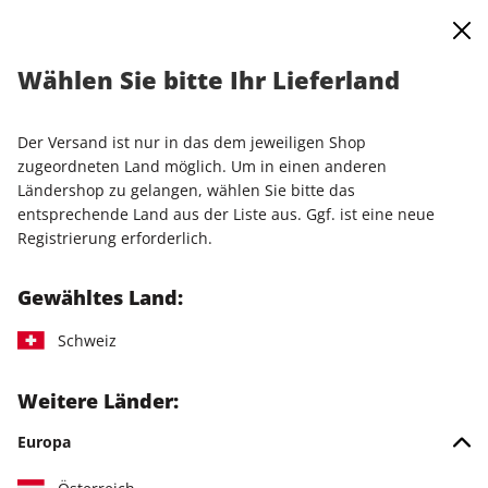
0
Warenkorb
Shop durchsuchen
MENÜ
Wählen Sie bitte Ihr Lieferland
Startseite
Einzelausgaben
Einzelausgaben
PCGH Magazin ePaper 11/2025
Der Versand ist nur in das dem jeweiligen Shop
zugeordneten Land möglich. Um in einen anderen
LESEPROBE
Ländershop zu gelangen, wählen Sie bitte das
entsprechende Land aus der Liste aus. Ggf. ist eine neue
Registrierung erforderlich.
Gewähltes Land:
Schweiz
Weitere Länder:
Europa