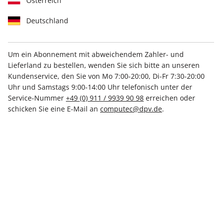
Österreich
Deutschland
Um ein Abonnement mit abweichendem Zahler- und
Lieferland zu bestellen, wenden Sie sich bitte an unseren
PCGH Magazin ePaper 11/2025
Kundenservice, den Sie von Mo 7:00-20:00, Di-Fr 7:30-20:00
Uhr und Samstags 9:00-14:00 Uhr telefonisch unter der
Direkt verfügbar
Service-Nummer
+49 (0) 911 / 9939 90 98
erreichen oder
schicken Sie eine E-Mail an
computec@dpv.de
.
€ 6.50
inkl. MwSt.
Zur Kasse