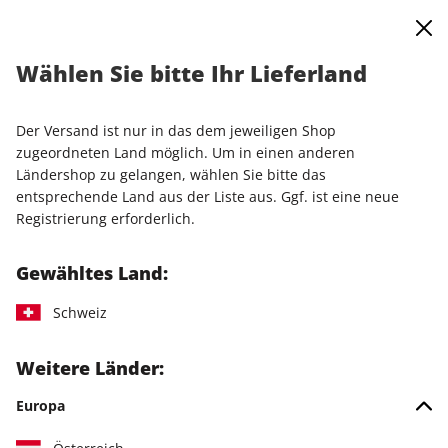
0
Warenkorb
Shop durchsuchen
MENÜ
Wählen Sie bitte Ihr Lieferland
Startseite
Einzelausgaben
Einzelausgaben
PCGH Magazin ePaper 11/2018
Der Versand ist nur in das dem jeweiligen Shop
zugeordneten Land möglich. Um in einen anderen
LESEPROBE
Ländershop zu gelangen, wählen Sie bitte das
entsprechende Land aus der Liste aus. Ggf. ist eine neue
Registrierung erforderlich.
Gewähltes Land:
Schweiz
Weitere Länder:
Europa