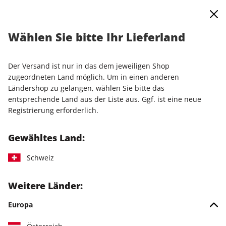
0
Warenkorb
Shop durchsuchen
MENÜ
Wählen Sie bitte Ihr Lieferland
Startseite
Einzelausgaben
Einzelausgaben
PCGH Magazin ePaper 06/2022
Der Versand ist nur in das dem jeweiligen Shop
zugeordneten Land möglich. Um in einen anderen
LESEPROBE
Ländershop zu gelangen, wählen Sie bitte das
entsprechende Land aus der Liste aus. Ggf. ist eine neue
Registrierung erforderlich.
Gewähltes Land:
Schweiz
Weitere Länder:
Europa