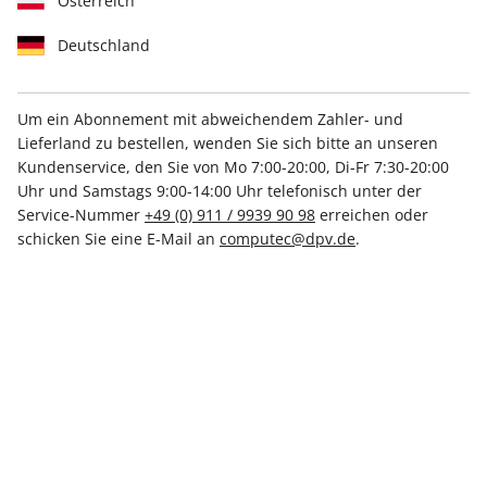
Österreich
Deutschland
Um ein Abonnement mit abweichendem Zahler- und
Lieferland zu bestellen, wenden Sie sich bitte an unseren
PCGH Magazin ePaper 06/2022
Kundenservice, den Sie von Mo 7:00-20:00, Di-Fr 7:30-20:00
Uhr und Samstags 9:00-14:00 Uhr telefonisch unter der
Direkt verfügbar
Service-Nummer
+49 (0) 911 / 9939 90 98
erreichen oder
schicken Sie eine E-Mail an
computec@dpv.de
.
€ 6.50
inkl. MwSt.
Zur Kasse