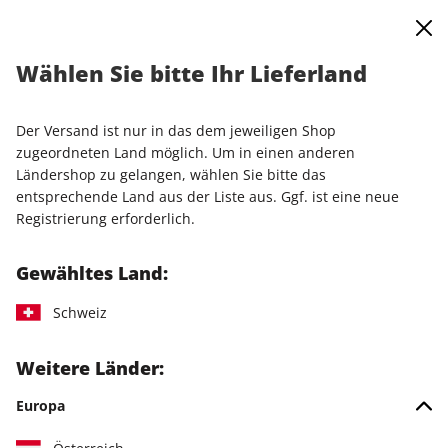
0
Warenkorb
Shop durchsuchen
MENÜ
Wählen Sie bitte Ihr Lieferland
Startseite
Einzelausgaben
Einzelausgaben
PCGH Magazin 05/2023
Der Versand ist nur in das dem jeweiligen Shop
zugeordneten Land möglich. Um in einen anderen
LESEPROBE
Ländershop zu gelangen, wählen Sie bitte das
entsprechende Land aus der Liste aus. Ggf. ist eine neue
Registrierung erforderlich.
Gewähltes Land:
Schweiz
Weitere Länder:
Europa