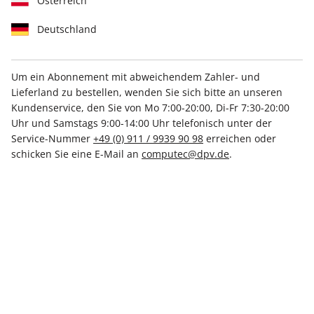
Österreich
Deutschland
Um ein Abonnement mit abweichendem Zahler- und
Lieferland zu bestellen, wenden Sie sich bitte an unseren
PCGH Magazin 05/2023
Kundenservice, den Sie von Mo 7:00-20:00, Di-Fr 7:30-20:00
Uhr und Samstags 9:00-14:00 Uhr telefonisch unter der
Service-Nummer
+49 (0) 911 / 9939 90 98
erreichen oder
Verfügbar - Nur solange der Vorrat reicht
schicken Sie eine E-Mail an
computec@dpv.de
.
Anzahl
€ 6.99
inkl. MwSt., zzgl.
Versand
In den Warenkorb