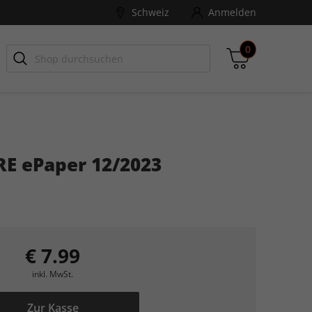
Schweiz
Anmelden
0
-ZONE
Games Aktuell
E ePaper 12/2023
Zwischensumme
inkl. MwSt., ggf. zzgl. Versandkosten
Zum Warenkorb
€ 7.99
inkl. MwSt.
Zur Kasse