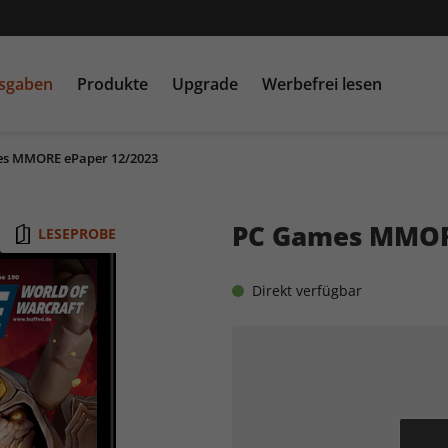
usgaben
Produkte
Upgrade
Werbefrei lesen
s MMORE ePaper 12/2023
PC Games MMORE &
play5
N
buffed.de
PC Games MMOR
LESEPROBE
Raspberry Pi Geek
Direkt verfügbar