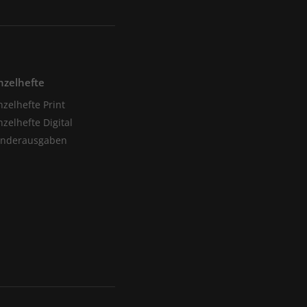
nzelhefte
nzelhefte Print
nzelhefte Digital
onderausgaben