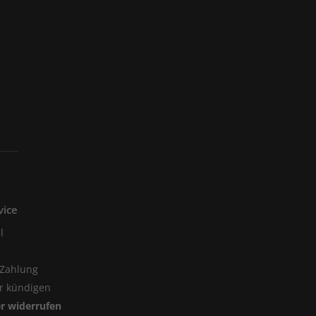
vice
l
 Zahlung
er kündigen
er widerrufen