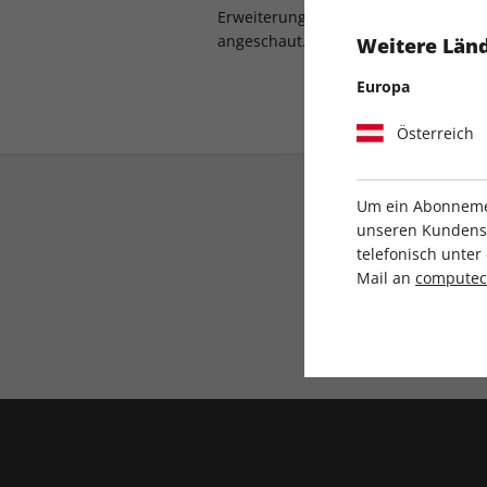
Erweiterung. Wir haben uns Rise of 
angeschaut.
Weitere Länd
Europa
Österreich
Um ein Abonnemen
unseren Kundenser
telefonisch unte
Mail an
compute
Direkt vom Verlag