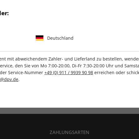
the Angry Earth für euch
er:
Deutschland
t mit abweichendem Zahler- und Lieferland zu bestellen, wenden 
IHRE ABO-VORTEILE
vice, den Sie von Mo 7:00-20:00, Di-Fr 7:30-20:00 Uhr und Samsta
r der Service-Nummer
+49 (0) 911 / 9939 90 98
erreichen oder schick
c@dpv.de
.
Tolle Prämien
Gratis Versand
ZAHLUNGSARTEN