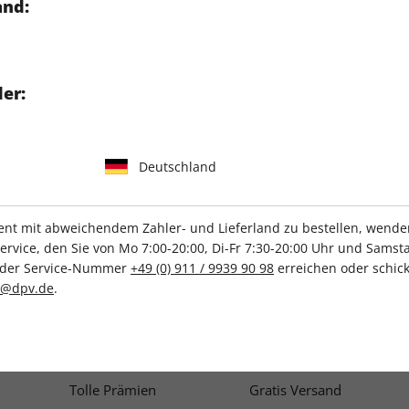
and:
 ihr von uns auch einen
ohnungen, Herausforderungen
er:
cht Amazons MMORPG den
d verraten euch, ob sich
Deutschland
t mit abweichendem Zahler- und Lieferland zu bestellen, wenden 
vice, den Sie von Mo 7:00-20:00, Di-Fr 7:30-20:00 Uhr und Samsta
r der Service-Nummer
+49 (0) 911 / 9939 90 98
erreichen oder schick
c@dpv.de
.
IHRE ABO-VORTEILE
Tolle Prämien
Gratis Versand