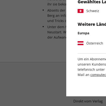
Gewähltes L
ihr sie bekommt.
Abseits der Klassen-Guides bekommt
Schweiz
Berg an Infos zu den Inhalten, Bel
und Tricks der Tiefen.
Weitere Länd
Unter dem Namen Aeternum versu
Neustart. Wir haben reingeschaut un
Europa
der Aufwand gelohnt hat.
Österreich
Um ein Abonnemen
unseren Kundenser
telefonisch unte
Mail an
compute
Direkt vom Verlag