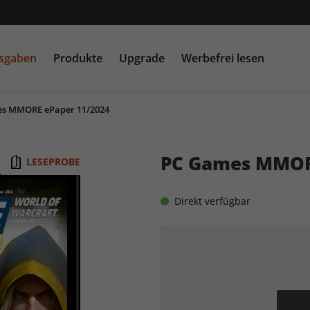
usgaben
Produkte
Upgrade
Werbefrei lesen
s MMORE ePaper 11/2024
PC Games MMORE &
play5
N
buffed.de
PC Games MMOR
LESEPROBE
Raspberry Pi Geek
Direkt verfügbar