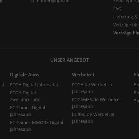
98
computec@dpv.de
Serviceporta
FAQ
Lieferung &
Verträge hi
Verträge hi
UNSER ANGEBOT
Digitale Abos
Werbefrei
Ei
it
PCGH Digital Jahresabo
PCGH.de Werbefrei
Ei
Jahresabo
PCGH Digital
Ei
Zweijahresabo
PCGAMES.de Werbefrei
S
Jahresabo
PC Games Digital
Jahresabo
buffed.de Werbefrei
Jahresabo
PC Games MMORE Digital
Jahresabo