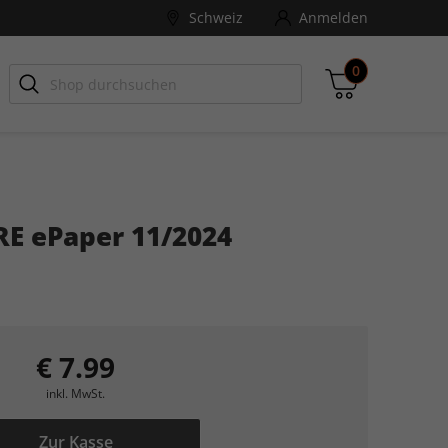
Schweiz
Anmelden
0
-ZONE
Games Aktuell
E ePaper 11/2024
Zwischensumme
inkl. MwSt., ggf. zzgl. Versandkosten
Zum Warenkorb
€ 7.99
inkl. MwSt.
Zur Kasse