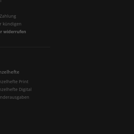
l
 Zahlung
er kündigen
er widerrufen
nzelhefte
nzelhefte Print
nzelhefte Digital
onderausgaben