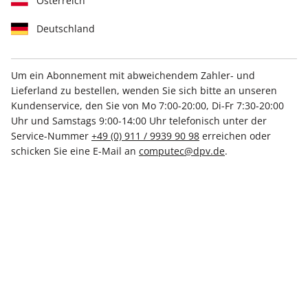
Österreich
Deutschland
Um ein Abonnement mit abweichendem Zahler- und
Lieferland zu bestellen, wenden Sie sich bitte an unseren
PC Games MMORE ePaper
Kundenservice, den Sie von Mo 7:00-20:00, Di-Fr 7:30-20:00
02/2025
Uhr und Samstags 9:00-14:00 Uhr telefonisch unter der
Service-Nummer
+49 (0) 911 / 9939 90 98
erreichen oder
schicken Sie eine E-Mail an
computec@dpv.de
.
Direkt verfügbar
€ 7.99
inkl. MwSt.
Zur Kasse