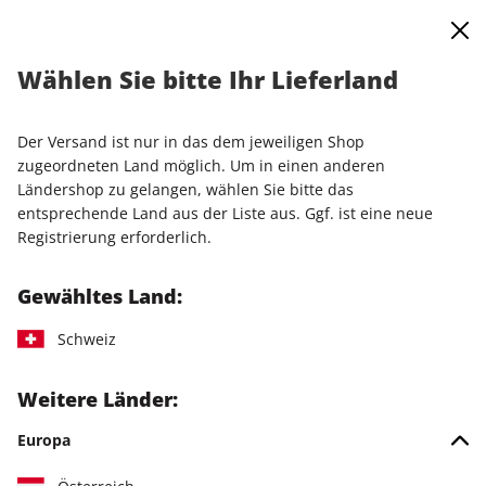
0
Warenkorb
Shop durchsuchen
MENÜ
Wählen Sie bitte Ihr Lieferland
Startseite
Einzelausgaben
Einzelausgaben
PC Games MMORE ePaper 02/2025
Der Versand ist nur in das dem jeweiligen Shop
zugeordneten Land möglich. Um in einen anderen
LESEPROBE
Ländershop zu gelangen, wählen Sie bitte das
entsprechende Land aus der Liste aus. Ggf. ist eine neue
Registrierung erforderlich.
Gewähltes Land:
Schweiz
Weitere Länder:
Europa