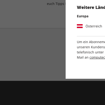
euch Tipps für lauschige Tabletop-A
Weitere Länd
Europa
Österreich
Um ein Abonnemen
unseren Kundenser
telefonisch unte
Mail an
compute
Direkt vom Verlag