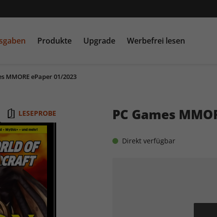
usgaben
Produkte
Upgrade
Werbefrei lesen
s MMORE ePaper 01/2023
PC Games MMORE &
play5
N
buffed.de
PC Games MMOR
LESEPROBE
Raspberry Pi Geek
Direkt verfügbar