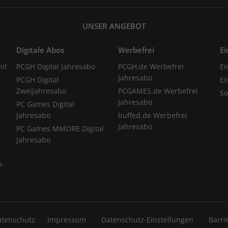
UNSER ANGEBOT
Digitale Abos
Werbefrei
Ei
it
PCGH Digital Jahresabo
PCGH.de Werbefrei
Ei
Jahresabo
PCGH Digital
Ei
Zweijahresabo
PCGAMES.de Werbefrei
S
Jahresabo
PC Games Digital
Jahresabo
buffed.de Werbefrei
Jahresabo
PC Games MMORE Digital
Jahresabo
i-
atenschutz
Impressum
Datenschutz-Einstellungen
Barri