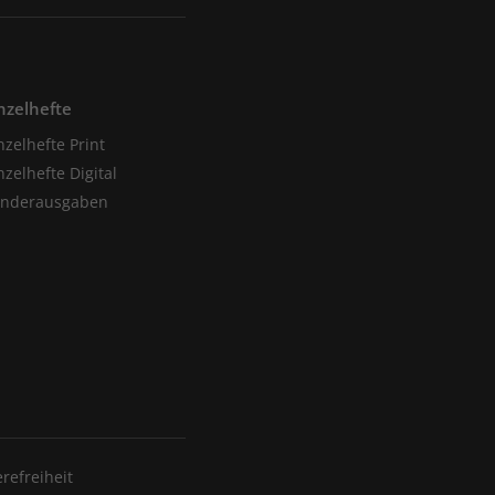
nzelhefte
nzelhefte Print
nzelhefte Digital
onderausgaben
erefreiheit