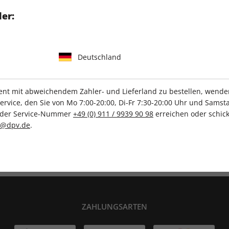
bende.
er:
Deutschland
IHRE ABO-VORTEILE
t mit abweichendem Zahler- und Lieferland zu bestellen, wenden 
vice, den Sie von Mo 7:00-20:00, Di-Fr 7:30-20:00 Uhr und Samsta
r der Service-Nummer
+49 (0) 911 / 9939 90 98
erreichen oder schick
c@dpv.de
.
Tolle Prämien
Gratis Versand
ZAHLUNGSARTEN