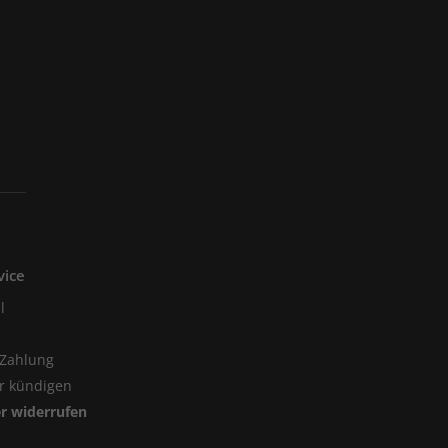
vice
l
 Zahlung
er kündigen
er widerrufen