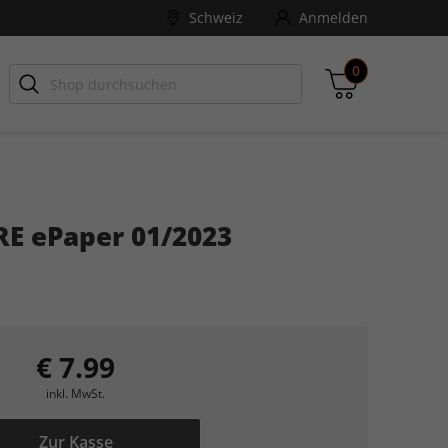
Schweiz
Anmelden
0
-ZONE
Games Aktuell
E ePaper 01/2023
Zwischensumme
inkl. MwSt., ggf. zzgl. Versandkosten
Zum Warenkorb
€ 7.99
inkl. MwSt.
Zur Kasse