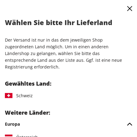
0
Warenkorb
Shop durchsuchen
MENÜ
Wählen Sie bitte Ihr Lieferland
Startseite
Einzelausgaben
Einzelausgaben
PC Games Magazin ePaper 11/2025
Der Versand ist nur in das dem jeweiligen Shop
zugeordneten Land möglich. Um in einen anderen
LESEPROBE
Ländershop zu gelangen, wählen Sie bitte das
entsprechende Land aus der Liste aus. Ggf. ist eine neue
Registrierung erforderlich.
Gewähltes Land:
Schweiz
Weitere Länder:
Europa