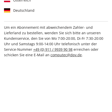
Österreich
Deutschland
Um ein Abonnement mit abweichendem Zahler- und
Lieferland zu bestellen, wenden Sie sich bitte an unseren
PC Games Magazin ePaper
Kundenservice, den Sie von Mo 7:00-20:00, Di-Fr 7:30-20:00
11/2025
Uhr und Samstags 9:00-14:00 Uhr telefonisch unter der
Service-Nummer
+49 (0) 911 / 9939 90 98
erreichen oder
schicken Sie eine E-Mail an
computec@dpv.de
.
Direkt verfügbar
€ 5.99
inkl. MwSt.
Zur Kasse