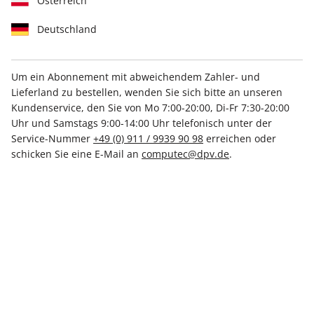
Österreich
Deutschland
Um ein Abonnement mit abweichendem Zahler- und
Lieferland zu bestellen, wenden Sie sich bitte an unseren
PC Games Magazin ePaper
Kundenservice, den Sie von Mo 7:00-20:00, Di-Fr 7:30-20:00
07/2025
Uhr und Samstags 9:00-14:00 Uhr telefonisch unter der
Service-Nummer
+49 (0) 911 / 9939 90 98
erreichen oder
schicken Sie eine E-Mail an
computec@dpv.de
.
Direkt verfügbar
€ 5.99
inkl. MwSt.
Zur Kasse