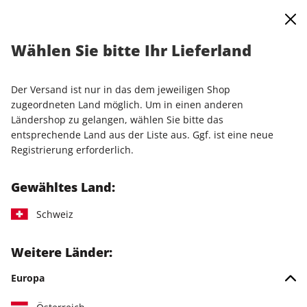
0
Warenkorb
Shop durchsuchen
MENÜ
Wählen Sie bitte Ihr Lieferland
Startseite
Einzelausgaben
Einzelausgaben
PC Games Magazin ePaper 07/2025
Der Versand ist nur in das dem jeweiligen Shop
zugeordneten Land möglich. Um in einen anderen
LESEPROBE
Ländershop zu gelangen, wählen Sie bitte das
entsprechende Land aus der Liste aus. Ggf. ist eine neue
Registrierung erforderlich.
Gewähltes Land:
Schweiz
Weitere Länder:
Europa