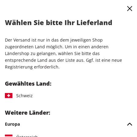
0
Warenkorb
Shop durchsuchen
MENÜ
Wählen Sie bitte Ihr Lieferland
Startseite
Einzelausgaben
Einzelausgaben
PC Games Magazin ePaper 04/2024
Der Versand ist nur in das dem jeweiligen Shop
zugeordneten Land möglich. Um in einen anderen
LESEPROBE
Ländershop zu gelangen, wählen Sie bitte das
entsprechende Land aus der Liste aus. Ggf. ist eine neue
Registrierung erforderlich.
Gewähltes Land:
Schweiz
Weitere Länder:
Europa