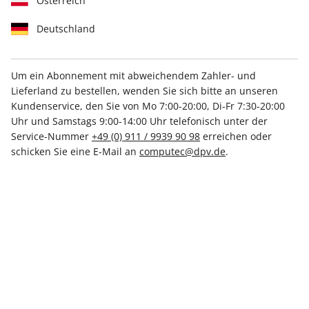
Österreich
Deutschland
Um ein Abonnement mit abweichendem Zahler- und
Lieferland zu bestellen, wenden Sie sich bitte an unseren
PC Games Magazin ePaper
Kundenservice, den Sie von Mo 7:00-20:00, Di-Fr 7:30-20:00
04/2024
Uhr und Samstags 9:00-14:00 Uhr telefonisch unter der
Service-Nummer
+49 (0) 911 / 9939 90 98
erreichen oder
schicken Sie eine E-Mail an
computec@dpv.de
.
Direkt verfügbar
€ 5.99
inkl. MwSt.
Zur Kasse