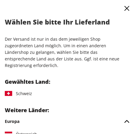
0
Warenkorb
Shop durchsuchen
MENÜ
Wählen Sie bitte Ihr Lieferland
Startseite
Einzelausgaben
Einzelausgaben
PC Games Magazin ePaper 03/2025
Der Versand ist nur in das dem jeweiligen Shop
zugeordneten Land möglich. Um in einen anderen
LESEPROBE
Ländershop zu gelangen, wählen Sie bitte das
entsprechende Land aus der Liste aus. Ggf. ist eine neue
Registrierung erforderlich.
Gewähltes Land:
Schweiz
Weitere Länder:
Europa