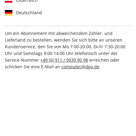
Österreich
Deutschland
Um ein Abonnement mit abweichendem Zahler- und
Lieferland zu bestellen, wenden Sie sich bitte an unseren
PC Games Magazin ePaper
Kundenservice, den Sie von Mo 7:00-20:00, Di-Fr 7:30-20:00
03/2025
Uhr und Samstags 9:00-14:00 Uhr telefonisch unter der
Service-Nummer
+49 (0) 911 / 9939 90 98
erreichen oder
schicken Sie eine E-Mail an
computec@dpv.de
.
Direkt verfügbar
€ 5.99
inkl. MwSt.
Zur Kasse