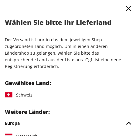
0
Warenkorb
Shop durchsuchen
MENÜ
Wählen Sie bitte Ihr Lieferland
Startseite
Einzelausgaben
Einzelausgaben
PC Games Magazin 11/2025
Der Versand ist nur in das dem jeweiligen Shop
zugeordneten Land möglich. Um in einen anderen
LESEPROBE
Ländershop zu gelangen, wählen Sie bitte das
entsprechende Land aus der Liste aus. Ggf. ist eine neue
Registrierung erforderlich.
Gewähltes Land:
Schweiz
Weitere Länder:
Europa