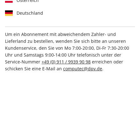
Österreich
Deutschland
Um ein Abonnement mit abweichendem Zahler- und
Lieferland zu bestellen, wenden Sie sich bitte an unseren
Kundenservice, den Sie von Mo 7:00-20:00, Di-Fr 7:30-20:00
PC Games Magazin 11/2025
Uhr und Samstags 9:00-14:00 Uhr telefonisch unter der
Service-Nummer
+49 (0) 911 / 9939 90 98
erreichen oder
Verfügbar - Nur solange der Vorrat reicht
schicken Sie eine E-Mail an
computec@dpv.de
.
Anzahl
€ 6.99
inkl. MwSt., zzgl.
Versand
In den Warenkorb