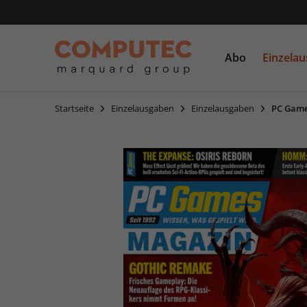
Abo
Einzela
Startseite
Einzelausgaben
Einzelausgaben
PC Game
PC Games
Einzelausgaben
CDs und DVDs
PCGH
Sonderausgaben
Linux Magazin
LinuxUser