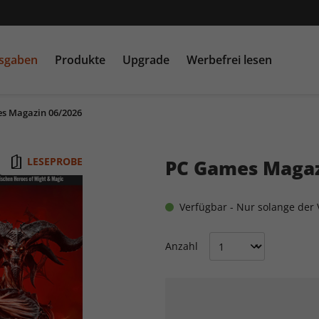
usgaben
Produkte
Upgrade
Werbefrei lesen
s Magazin 06/2026
PC Games MMORE &
play5
N
buffed.de
LESEPROBE
PC Games Magaz
Raspberry Pi Geek
Verfügbar - Nur solange der V
Anzahl