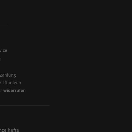
vice
l
 Zahlung
er kündigen
er widerrufen
nzelhefte