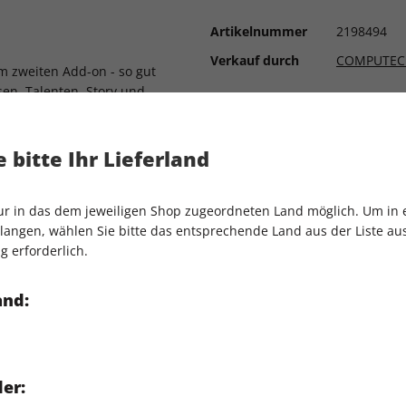
Artikelnummer
2198494
Verkauf durch
COMPUTEC
um zweiten Add-on - so gut
sen, Talenten, Story und
 die Neuauflage des RPG-
 bitte Ihr Lieferland
as Endzeit-Shooter-
nur in das dem jeweiligen Shop zugeordneten Land möglich. Um in
fect lässt grüßen! Wir haben
angen, wählen Sie bitte das entsprechende Land aus der Liste aus.
hnten Sci-Fi-Action-RPGs
g erforderlich.
Erste Early-Access-
and:
schen Heroes of Might &
er: