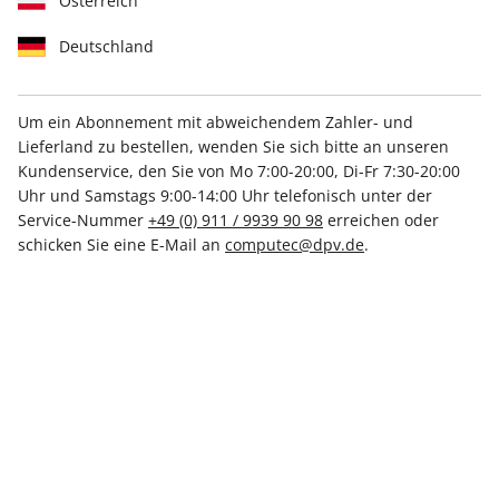
Österreich
Deutschland
Um ein Abonnement mit abweichendem Zahler- und
Lieferland zu bestellen, wenden Sie sich bitte an unseren
Kundenservice, den Sie von Mo 7:00-20:00, Di-Fr 7:30-20:00
PC Games Extended 11/2025
Uhr und Samstags 9:00-14:00 Uhr telefonisch unter der
Service-Nummer
+49 (0) 911 / 9939 90 98
erreichen oder
Verfügbar - Nur solange der Vorrat reicht
schicken Sie eine E-Mail an
computec@dpv.de
.
Anzahl
€ 8.99
inkl. MwSt., zzgl.
Versand
In den Warenkorb