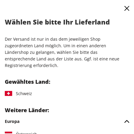
0
Warenkorb
Shop durchsuchen
MENÜ
Wählen Sie bitte Ihr Lieferland
Startseite
Einzelausgaben
Einzelausgaben
PC Games Extended 11/2025
Der Versand ist nur in das dem jeweiligen Shop
zugeordneten Land möglich. Um in einen anderen
Ländershop zu gelangen, wählen Sie bitte das
entsprechende Land aus der Liste aus. Ggf. ist eine neue
Registrierung erforderlich.
Gewähltes Land:
Schweiz
Weitere Länder:
Europa