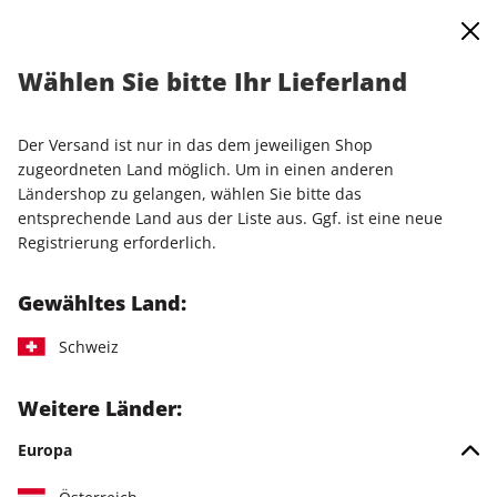
0
Warenkorb
Shop durchsuchen
MENÜ
Wählen Sie bitte Ihr Lieferland
Startseite
Einzelausgaben
Einzelausgaben
N-ZONE ePaper 09/2022
Der Versand ist nur in das dem jeweiligen Shop
zugeordneten Land möglich. Um in einen anderen
LESEPROBE
Ländershop zu gelangen, wählen Sie bitte das
entsprechende Land aus der Liste aus. Ggf. ist eine neue
Registrierung erforderlich.
Gewähltes Land:
Schweiz
Weitere Länder:
Europa