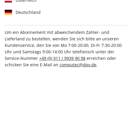
Österreich
Deutschland
Um ein Abonnement mit abweichendem Zahler- und
Lieferland zu bestellen, wenden Sie sich bitte an unseren
N-ZONE ePaper 09/2022
Kundenservice, den Sie von Mo 7:00-20:00, Di-Fr 7:30-20:00
Uhr und Samstags 9:00-14:00 Uhr telefonisch unter der
Direkt verfügbar
Service-Nummer
+49 (0) 911 / 9939 90 98
erreichen oder
schicken Sie eine E-Mail an
computec@dpv.de
.
€ 5.99
inkl. MwSt.
Zur Kasse