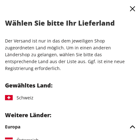
0
Warenkorb
Shop durchsuchen
MENÜ
Wählen Sie bitte Ihr Lieferland
Startseite
Einzelausgaben
Einzelausgaben
N-ZONE ePaper 05/2020
Der Versand ist nur in das dem jeweiligen Shop
zugeordneten Land möglich. Um in einen anderen
LESEPROBE
Ländershop zu gelangen, wählen Sie bitte das
entsprechende Land aus der Liste aus. Ggf. ist eine neue
Registrierung erforderlich.
Gewähltes Land:
Schweiz
Weitere Länder:
Europa