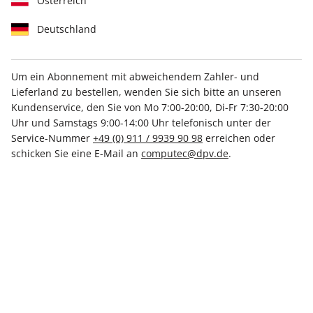
Österreich
Deutschland
Um ein Abonnement mit abweichendem Zahler- und
Lieferland zu bestellen, wenden Sie sich bitte an unseren
N-ZONE ePaper 05/2020
Kundenservice, den Sie von Mo 7:00-20:00, Di-Fr 7:30-20:00
Uhr und Samstags 9:00-14:00 Uhr telefonisch unter der
Direkt verfügbar
Service-Nummer
+49 (0) 911 / 9939 90 98
erreichen oder
schicken Sie eine E-Mail an
computec@dpv.de
.
€ 3.99
inkl. MwSt.
Zur Kasse