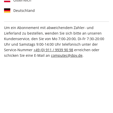
Österreich
Deutschland
Um ein Abonnement mit abweichendem Zahler- und
Lieferland zu bestellen, wenden Sie sich bitte an unseren
LinuxUser ePaper 12/2025
Kundenservice, den Sie von Mo 7:00-20:00, Di-Fr 7:30-20:00
Uhr und Samstags 9:00-14:00 Uhr telefonisch unter der
Direkt verfügbar
Service-Nummer
+49 (0) 911 / 9939 90 98
erreichen oder
schicken Sie eine E-Mail an
computec@dpv.de
.
€ 8.50
inkl. MwSt.
Zur Kasse