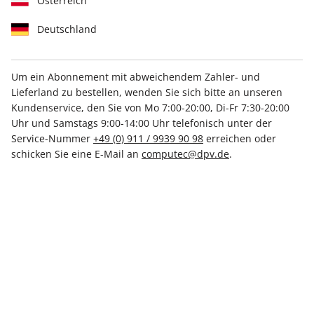
Österreich
Deutschland
Um ein Abonnement mit abweichendem Zahler- und
Lieferland zu bestellen, wenden Sie sich bitte an unseren
LinuxUser ePaper 12/2023
Kundenservice, den Sie von Mo 7:00-20:00, Di-Fr 7:30-20:00
Uhr und Samstags 9:00-14:00 Uhr telefonisch unter der
Direkt verfügbar
Service-Nummer
+49 (0) 911 / 9939 90 98
erreichen oder
schicken Sie eine E-Mail an
computec@dpv.de
.
€ 8.50
inkl. MwSt.
Zur Kasse