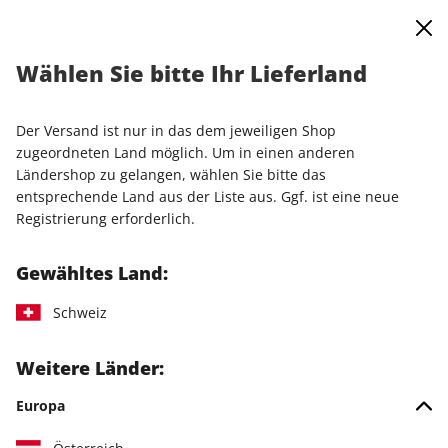
0
Warenkorb
Shop durchsuchen
MENÜ
Wählen Sie bitte Ihr Lieferland
Startseite
Einzelausgaben
Einzelausgaben
LinuxUser ePaper 12/2023
Der Versand ist nur in das dem jeweiligen Shop
zugeordneten Land möglich. Um in einen anderen
LESEPROBE
Ländershop zu gelangen, wählen Sie bitte das
entsprechende Land aus der Liste aus. Ggf. ist eine neue
Registrierung erforderlich.
Gewähltes Land:
Schweiz
Weitere Länder:
Europa