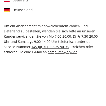
Österreich
Deutschland
Um ein Abonnement mit abweichendem Zahler- und
Lieferland zu bestellen, wenden Sie sich bitte an unseren
LinuxUser ePaper 11/2022
Kundenservice, den Sie von Mo 7:00-20:00, Di-Fr 7:30-20:00
Uhr und Samstags 9:00-14:00 Uhr telefonisch unter der
Direkt verfügbar
Service-Nummer
+49 (0) 911 / 9939 90 98
erreichen oder
schicken Sie eine E-Mail an
computec@dpv.de
.
€ 8.50
inkl. MwSt.
Zur Kasse