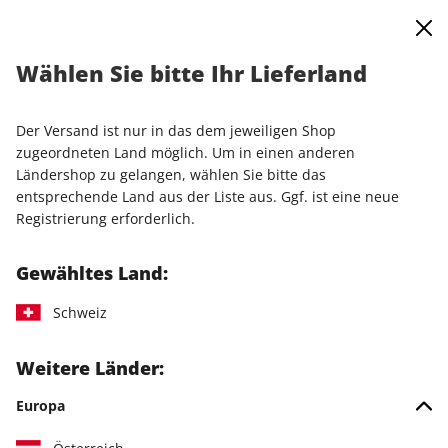
0
Warenkorb
Shop durchsuchen
MENÜ
Wählen Sie bitte Ihr Lieferland
Startseite
Einzelausgaben
Einzelausgaben
LinuxUser ePaper 11/2022
Der Versand ist nur in das dem jeweiligen Shop
zugeordneten Land möglich. Um in einen anderen
LESEPROBE
Ländershop zu gelangen, wählen Sie bitte das
entsprechende Land aus der Liste aus. Ggf. ist eine neue
Registrierung erforderlich.
Gewähltes Land:
Schweiz
Weitere Länder:
Europa