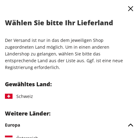
0
Warenkorb
Shop durchsuchen
MENÜ
Wählen Sie bitte Ihr Lieferland
Startseite
Einzelausgaben
Einzelausgaben
LinuxUser ePaper 10/2022
Der Versand ist nur in das dem jeweiligen Shop
zugeordneten Land möglich. Um in einen anderen
LESEPROBE
Ländershop zu gelangen, wählen Sie bitte das
entsprechende Land aus der Liste aus. Ggf. ist eine neue
Registrierung erforderlich.
Gewähltes Land:
Schweiz
Weitere Länder:
Europa