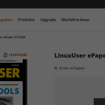
usgaben
Produkte
Upgrade
Werbefrei lesen
er ePaper 07/2024
PC Games MMORE &
play5
N
buffed.de
LinuxUser ePape
LESEPROBE
Raspberry Pi Geek
Direkt verfügbar