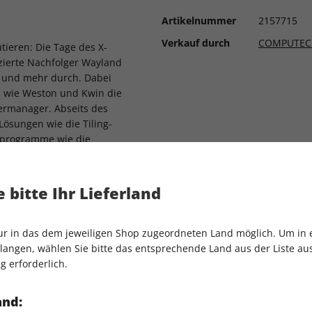
Artikelnummer
2157715
Verkauf durch
COMPUTEC
ieren: Die Tage des X-
zierte Nachfolger Wayland
hr und mehr durch. Dabei
wie Weston und Kwin die
ermanager. Abseits des
Lösungen wie die Tiling-
sprogramme wie die
sstarter Wofi sorgen
en, wie Sie das
tzen.
 bitte Ihr Lieferland
nur in das dem jeweiligen Shop zugeordneten Land möglich. Um in
dung Grocy zur
angen, wählen Sie bitte das entsprechende Land aus der Liste aus.
ung
g erforderlich.
dner auf der Konsole
and:
endungen zum lokalen