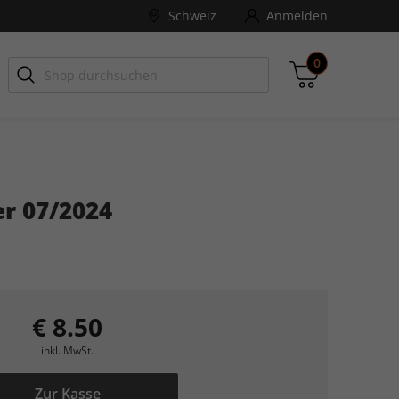
Schweiz
Anmelden
0
-ZONE
Games Aktuell
r 07/2024
Zwischensumme
inkl. MwSt., ggf. zzgl. Versandkosten
Zum Warenkorb
€ 8.50
inkl. MwSt.
Zur Kasse