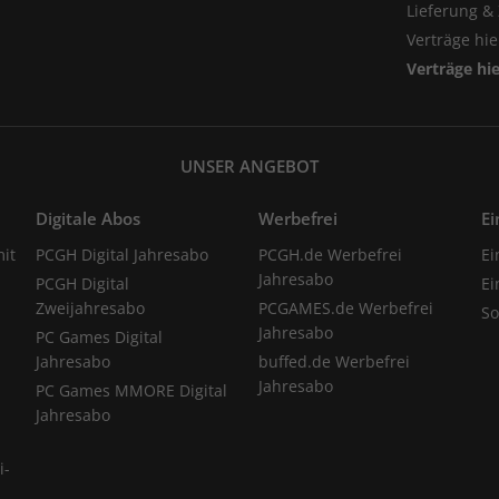
Lieferung &
Verträge hi
Verträge hi
UNSER ANGEBOT
Digitale Abos
Werbefrei
Ei
it
PCGH Digital Jahresabo
PCGH.de Werbefrei
Ei
Jahresabo
PCGH Digital
Ei
Zweijahresabo
PCGAMES.de Werbefrei
S
Jahresabo
PC Games Digital
Jahresabo
buffed.de Werbefrei
Jahresabo
PC Games MMORE Digital
Jahresabo
i-