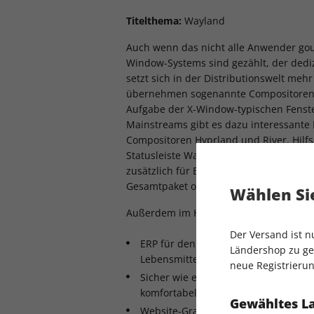
Titelthema:
Wayland
Auch wenn das nicht alle Anwender gout
Window-Systems sind gezählt, der dedi
setzt sich in der Distributionswelt me
übernehmen sogenannte Compositoren 
Aufgabe der X-Window-typischen Fenst
Mainstreams gibt es dazu interessante 
Compositoren Hyprland und River. Hilf
Statusleiste Waybar und der Anwendung
zusätzlich für Bedienkomfort. Wir erklär
Gesamtpaket optimal einrichten und nu
Wählen Sie
Außerdem im Heft:
Der Versand ist 
ERP für den Kühlschrank: Webanwen
Ländershop zu gel
Lebensmittel- und Haushaltsverwalt
neue Registrierun
Sicher wie ein Grab: Dateien und Or
komfortabel verschlüsseln mit Tomb
Gewähltes L
Website-Grabber im Test: Fünf Anw