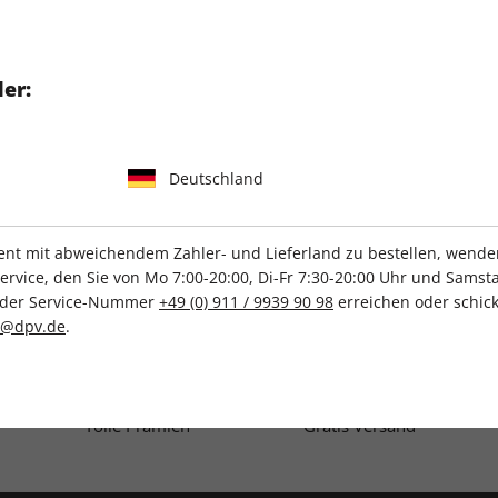
er, übersichtlicher LaTeX-
er:
tributions-Wikis lokal
Deutschland
t mit abweichendem Zahler- und Lieferland zu bestellen, wenden 
vice, den Sie von Mo 7:00-20:00, Di-Fr 7:30-20:00 Uhr und Samsta
r der Service-Nummer
+49 (0) 911 / 9939 90 98
erreichen oder schick
IHRE ABO-VORTEILE
c@dpv.de
.
Tolle Prämien
Gratis Versand