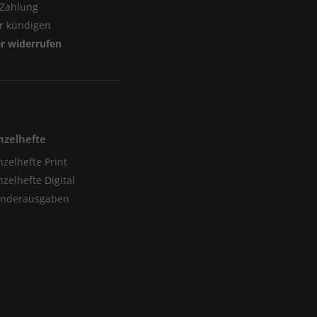
 Zahlung
er kündigen
er widerrufen
nzelhefte
nzelhefte Print
nzelhefte Digital
onderausgaben