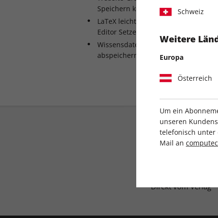
Speichern kompletter Websites
Schweiz
LaTeX leicht gemacht: Minimalistisch
Editor Setzer für Einsteiger
Weitere Länd
Wissensdatenbank: Manpages und Dis
abspeichern und durchsuchen
Europa
Österreich
Um ein Abonnemen
unseren Kundenser
telefonisch unte
Mail an
compute
Direkt vom Verlag