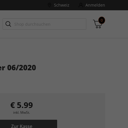
Schweiz
Anmelden
0
-ZONE
Games Aktuell
r 06/2020
Zwischensumme
inkl. MwSt., ggf. zzgl. Versandkosten
Zum Warenkorb
€ 5.99
inkl. MwSt.
Zur Kasse