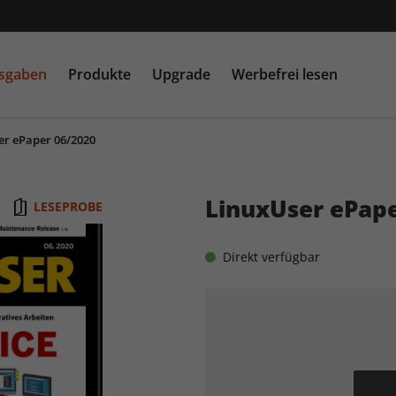
usgaben
Produkte
Upgrade
Werbefrei lesen
er ePaper 06/2020
PC Games MMORE &
play5
N
buffed.de
LinuxUser ePape
LESEPROBE
Raspberry Pi Geek
Direkt verfügbar