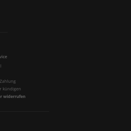
vice
l
 Zahlung
er kündigen
er widerrufen