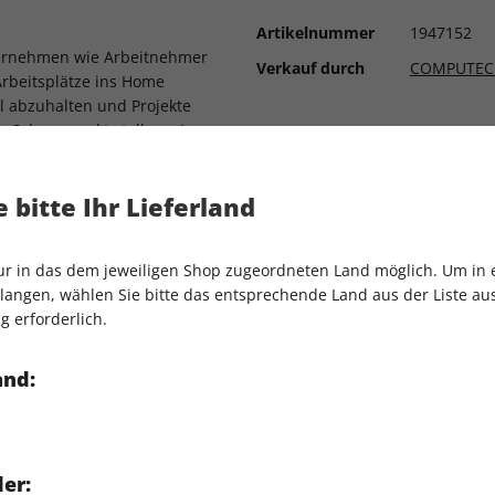
Artikelnummer
1947152
ternehmen wie Arbeitnehmer
Verkauf durch
COMPUTEC
Arbeitsplätze ins Home
ll abzuhalten und Projekte
 Schwerpunkt stellen wir
ux solche Projekte
ystem bereits eine Reihe von
 bitte Ihr Lieferland
ere Programme aus dem
s ergänzen.
nur in das dem jeweiligen Shop zugeordneten Land möglich. Um in
 "Focal Fossa" im Detail
angen, wählen Sie bitte das entsprechende Land aus der Liste aus.
Android-Mobilgeräten
g erforderlich.
erbesserten Support für
lia mit hoher Performance
and:
na-Desktop auf Void-Basis
er: