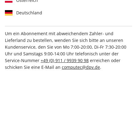
Österreich
Deutschland
Um ein Abonnement mit abweichendem Zahler- und
Lieferland zu bestellen, wenden Sie sich bitte an unseren
LinuxUser ePaper 03/2023
Kundenservice, den Sie von Mo 7:00-20:00, Di-Fr 7:30-20:00
Uhr und Samstags 9:00-14:00 Uhr telefonisch unter der
Direkt verfügbar
Service-Nummer
+49 (0) 911 / 9939 90 98
erreichen oder
schicken Sie eine E-Mail an
computec@dpv.de
.
€ 8.50
inkl. MwSt.
Zur Kasse