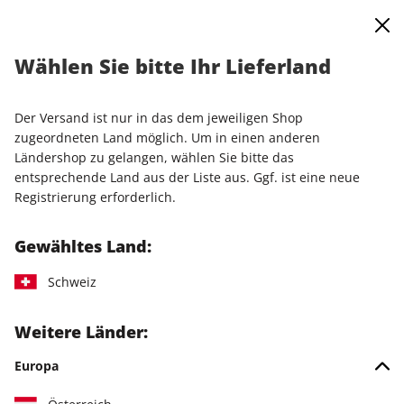
0
Warenkorb
Shop durchsuchen
MENÜ
Wählen Sie bitte Ihr Lieferland
Startseite
Einzelausgaben
Einzelausgaben
LinuxUser ePaper 03/2023
Der Versand ist nur in das dem jeweiligen Shop
zugeordneten Land möglich. Um in einen anderen
LESEPROBE
Ländershop zu gelangen, wählen Sie bitte das
entsprechende Land aus der Liste aus. Ggf. ist eine neue
Registrierung erforderlich.
Gewähltes Land:
Schweiz
Weitere Länder:
Europa