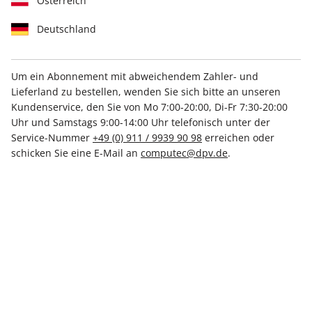
Österreich
Deutschland
Um ein Abonnement mit abweichendem Zahler- und
Lieferland zu bestellen, wenden Sie sich bitte an unseren
Kundenservice, den Sie von Mo 7:00-20:00, Di-Fr 7:30-20:00
LinuxUser DVD 06/2026
Uhr und Samstags 9:00-14:00 Uhr telefonisch unter der
Service-Nummer
+49 (0) 911 / 9939 90 98
erreichen oder
Verfügbar - Nur solange der Vorrat reicht
schicken Sie eine E-Mail an
computec@dpv.de
.
Anzahl
€ 10.99
inkl. MwSt., zzgl.
Versand
In den Warenkorb