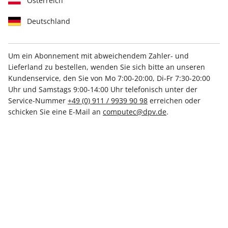
Österreich
Deutschland
Um ein Abonnement mit abweichendem Zahler- und
Lieferland zu bestellen, wenden Sie sich bitte an unseren
Kundenservice, den Sie von Mo 7:00-20:00, Di-Fr 7:30-20:00
LinuxUser 09/2025
Uhr und Samstags 9:00-14:00 Uhr telefonisch unter der
Service-Nummer
+49 (0) 911 / 9939 90 98
erreichen oder
Verfügbar - Nur solange der Vorrat reicht
schicken Sie eine E-Mail an
computec@dpv.de
.
Anzahl
€ 8.99
inkl. MwSt., zzgl.
Versand
In den Warenkorb