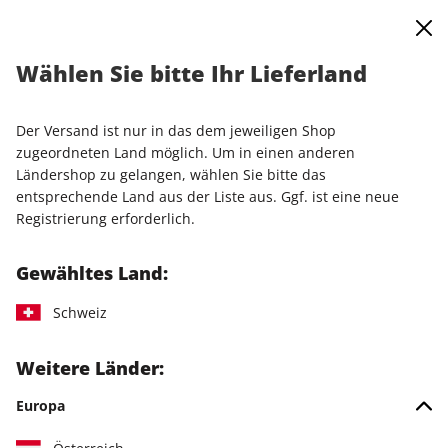
0
Warenkorb
Shop durchsuchen
MENÜ
Wählen Sie bitte Ihr Lieferland
Startseite
Einzelausgaben
Einzelausgaben
LinuxUser 09/2025
Der Versand ist nur in das dem jeweiligen Shop
zugeordneten Land möglich. Um in einen anderen
LESEPROBE
Ländershop zu gelangen, wählen Sie bitte das
entsprechende Land aus der Liste aus. Ggf. ist eine neue
Registrierung erforderlich.
Gewähltes Land:
Schweiz
Weitere Länder:
Europa