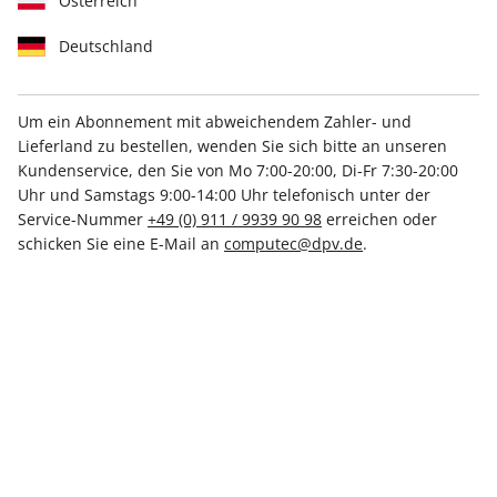
Österreich
Deutschland
Um ein Abonnement mit abweichendem Zahler- und
Lieferland zu bestellen, wenden Sie sich bitte an unseren
Linux Magazin ePaper 09/2024
Kundenservice, den Sie von Mo 7:00-20:00, Di-Fr 7:30-20:00
Uhr und Samstags 9:00-14:00 Uhr telefonisch unter der
Direkt verfügbar
Service-Nummer
+49 (0) 911 / 9939 90 98
erreichen oder
schicken Sie eine E-Mail an
computec@dpv.de
.
€ 9.50
inkl. MwSt.
Zur Kasse