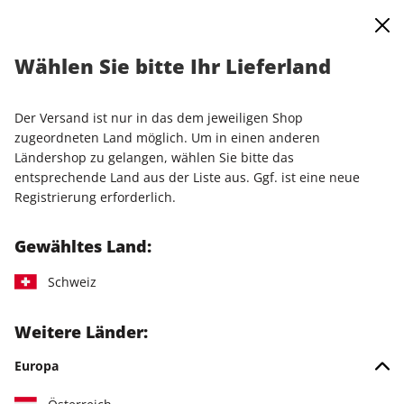
0
Warenkorb
Shop durchsuchen
MENÜ
Wählen Sie bitte Ihr Lieferland
Startseite
Einzelausgaben
Einzelausgaben
Linux Magazin ePaper 09/2024
Der Versand ist nur in das dem jeweiligen Shop
zugeordneten Land möglich. Um in einen anderen
LESEPROBE
Ländershop zu gelangen, wählen Sie bitte das
entsprechende Land aus der Liste aus. Ggf. ist eine neue
Registrierung erforderlich.
Gewähltes Land:
Schweiz
Weitere Länder:
Europa