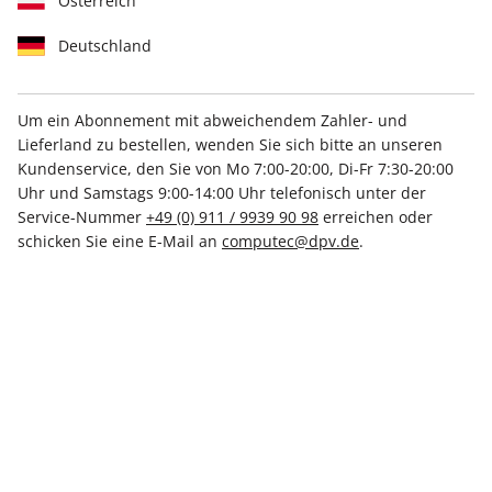
Österreich
Deutschland
Um ein Abonnement mit abweichendem Zahler- und
Lieferland zu bestellen, wenden Sie sich bitte an unseren
Kundenservice, den Sie von Mo 7:00-20:00, Di-Fr 7:30-20:00
Linux Magazin DVD 02/2026
Uhr und Samstags 9:00-14:00 Uhr telefonisch unter der
Service-Nummer
+49 (0) 911 / 9939 90 98
erreichen oder
Verfügbar - Nur solange der Vorrat reicht
schicken Sie eine E-Mail an
computec@dpv.de
.
Anzahl
€ 11.99
inkl. MwSt., zzgl.
Versand
In den Warenkorb