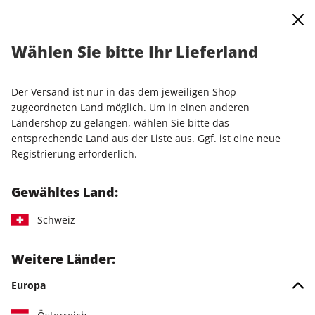
0
Warenkorb
Shop durchsuchen
MENÜ
Wählen Sie bitte Ihr Lieferland
Startseite
Einzelausgaben
Einzelausgaben
Linux Magazin DVD 02/2026
Der Versand ist nur in das dem jeweiligen Shop
zugeordneten Land möglich. Um in einen anderen
Ländershop zu gelangen, wählen Sie bitte das
entsprechende Land aus der Liste aus. Ggf. ist eine neue
Registrierung erforderlich.
Gewähltes Land:
Schweiz
Weitere Länder:
Europa