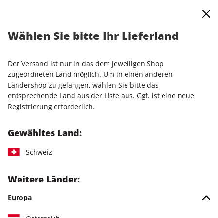
0
Warenkorb
Shop durchsuchen
MENÜ
Wählen Sie bitte Ihr Lieferland
Startseite
Einzelausgaben
Einzelausgaben
Linux Magazin 08/2026
Der Versand ist nur in das dem jeweiligen Shop
zugeordneten Land möglich. Um in einen anderen
LESEPROBE
Ländershop zu gelangen, wählen Sie bitte das
entsprechende Land aus der Liste aus. Ggf. ist eine neue
Registrierung erforderlich.
Gewähltes Land:
Schweiz
Weitere Länder:
Europa