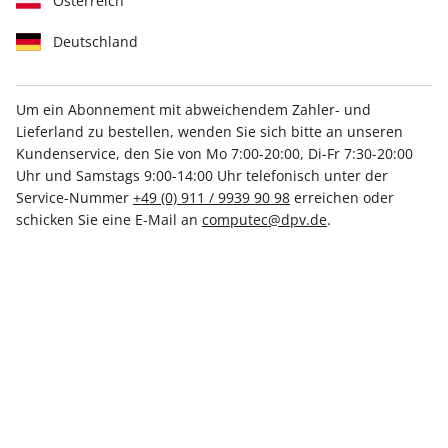
Österreich
Deutschland
Um ein Abonnement mit abweichendem Zahler- und
Lieferland zu bestellen, wenden Sie sich bitte an unseren
Kundenservice, den Sie von Mo 7:00-20:00, Di-Fr 7:30-20:00
Linux Magazin 08/2026
Uhr und Samstags 9:00-14:00 Uhr telefonisch unter der
Service-Nummer
+49 (0) 911 / 9939 90 98
erreichen oder
Verfügbar - Nur solange der Vorrat reicht
schicken Sie eine E-Mail an
computec@dpv.de
.
Anzahl
€ 9.99
inkl. MwSt., zzgl.
Versand
In den Warenkorb