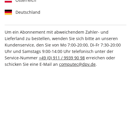
Österreich
Deutschland
Um ein Abonnement mit abweichendem Zahler- und
Lieferland zu bestellen, wenden Sie sich bitte an unseren
Kundenservice, den Sie von Mo 7:00-20:00, Di-Fr 7:30-20:00
Linux Magazin 06/2026
Uhr und Samstags 9:00-14:00 Uhr telefonisch unter der
Service-Nummer
+49 (0) 911 / 9939 90 98
erreichen oder
Verfügbar - Nur solange der Vorrat reicht
schicken Sie eine E-Mail an
computec@dpv.de
.
Anzahl
€ 9.99
inkl. MwSt., zzgl.
Versand
In den Warenkorb