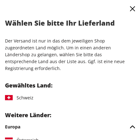
0
Warenkorb
Shop durchsuchen
MENÜ
Wählen Sie bitte Ihr Lieferland
Startseite
Einzelausgaben
Einzelausgaben
Linux Magazin 06/2026
Der Versand ist nur in das dem jeweiligen Shop
zugeordneten Land möglich. Um in einen anderen
LESEPROBE
Ländershop zu gelangen, wählen Sie bitte das
entsprechende Land aus der Liste aus. Ggf. ist eine neue
Registrierung erforderlich.
Gewähltes Land:
Schweiz
Weitere Länder:
Europa