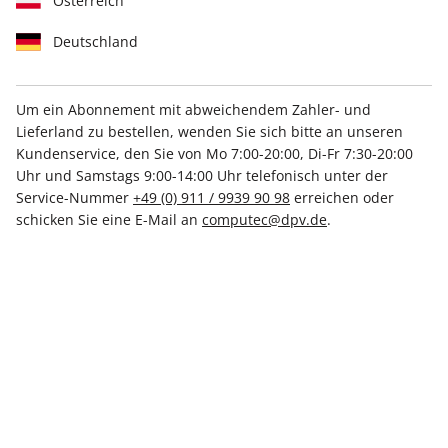
Österreich
Maximale Ersparnis!
Deutschland
Jahresabo
Um ein Abonnement mit abweichendem Zahler- und
Lieferland zu bestellen, wenden Sie sich bitte an unseren
Erscheinungsweise
monatlich
Kundenservice, den Sie von Mo 7:00-20:00, Di-Fr 7:30-20:00
Mindestlaufzeit
12 Ausgaben
Uhr und Samstags 9:00-14:00 Uhr telefonisch unter der
Service-Nummer
+49 (0) 911 / 9939 90 98
erreichen oder
Kündigungsfrist
Jederzeit nach Ablauf der
schicken Sie eine E-Mail an
computec@dpv.de
.
Mindestlaufzeit
Weitere Details
€ 59.99
inkl. MwSt.
Zur Kasse