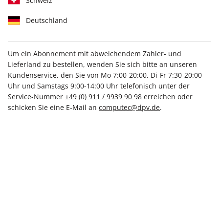
Schweiz
Deutschland
Um ein Abonnement mit abweichendem Zahler- und
Lieferland zu bestellen, wenden Sie sich bitte an unseren
5 EUR Amazon-Gutschein!
Kundenservice, den Sie von Mo 7:00-20:00, Di-Fr 7:30-20:00
Probeabo
Uhr und Samstags 9:00-14:00 Uhr telefonisch unter der
Service-Nummer
+49 (0) 911 / 9939 90 98
erreichen oder
schicken Sie eine E-Mail an
computec@dpv.de
.
Erscheinungsweise
monatlich
Mindestlaufzeit
3 Ausgaben
Kündigungsfrist
Jederzeit nach Ablauf der
Mindestlaufzeit
Weitere Details
Lieferbeginn