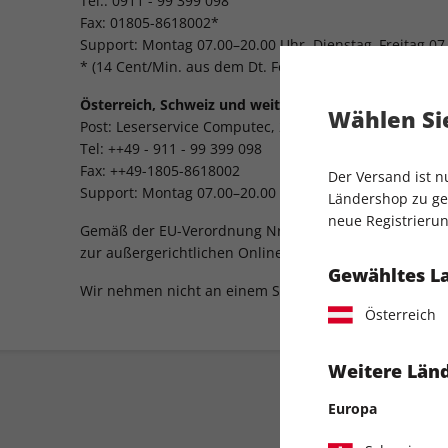
Tel.: 0911 - 99 399 098
Fax: 01805-8618002*
Support: Montag 07.00–20.00 Uhr, Dienstag–Freitag 07
* (14 Cent/Min. aus dem Dt. Festnetz, max. 0,42 €/Min
Österreich, Schweiz und weitere Länder:
Wählen Sie
Post: Leserservice Computec, 20080 Hamburg, Deutsch
Tel: ++49 - 911 - 99 399 098
Fax: ++49-1805-8618002
Der Versand ist 
Support: Montag 07.00–20.00 Uhr, Dienstag–Freitag 07
Ländershop zu gel
neue Registrierun
Gemäß der EU-Verordnung Nr. 524/2013 sind wir verpf
zur außergerichtlichen Online-Streitbeilegung (sog. OS
Gewähltes L
Wir nehmen nicht an einem Streitbeilegungsverfahren v
Österreich
Weitere Länd
Europa