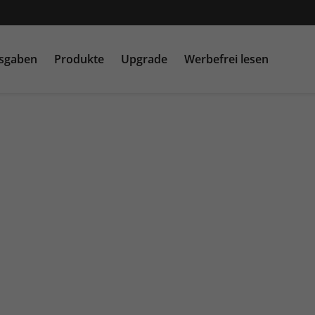
usgaben
Produkte
Upgrade
Werbefrei lesen
PC Games MMORE &
play5
N
buffed.de
Raspberry Pi Geek