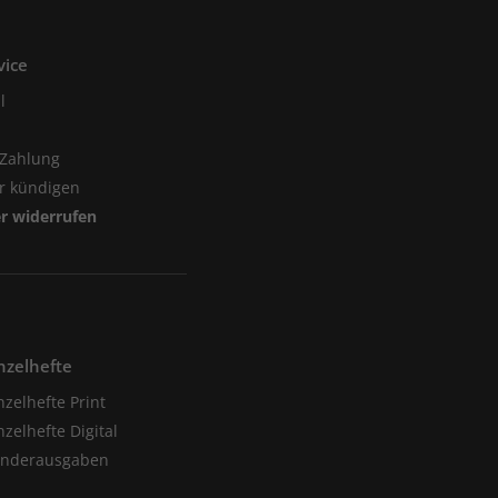
vice
l
 Zahlung
er kündigen
er widerrufen
nzelhefte
nzelhefte Print
nzelhefte Digital
onderausgaben