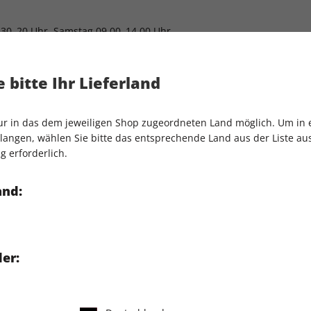
.30–20 Uhr, Samstag 09.00–14.00 Uhr
. aus dem Dt. Mobilfunk)
 bitte Ihr Lieferland
land E-Mail:
computec@dpv.de
nur in das dem jeweiligen Shop zugeordneten Land möglich. Um in
.30–20 Uhr, Samstag 09.00–14.00 Uhr
angen, wählen Sie bitte das entsprechende Land aus der Liste aus.
g erforderlich.
lichtet, darauf hinzuweisen, dass die Europäische Kommission un
-Plattform) betreibt.
and:
or einer Verbraucherschlichtungsstelle teil.
er:
IHRE ABO-VORTEILE