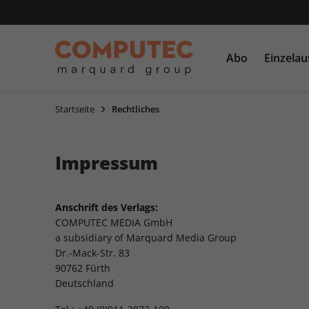
Abo
Einzela
Startseite
Rechtliches
PC Games
Einzelausgaben
CDs und DVDs
PCGH
Sonderausgaben
Impressum
Linux Magazin
LinuxUser
Anschrift des Verlags:
COMPUTEC MEDIA GmbH
a subsidiary of Marquard Media Group
Dr.-Mack-Str. 83
90762 Fürth
Deutschland