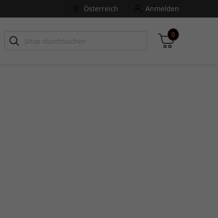
Österreich
Anmelden
0
-ZONE
Games Aktuell
Zwischensumme
inkl. MwSt., ggf. zzgl. Versandkosten
Zum Warenkorb