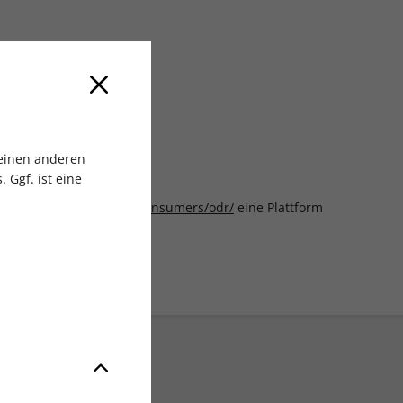
 einen anderen
 Ggf. ist eine
ter
http://ec.europa.eu/consumers/odr/
eine Plattform