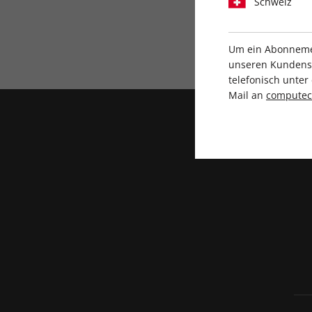
Schweiz
Direkt vom Verlag
Um ein Abonnemen
unseren Kundenser
telefonisch unte
Mail an
compute