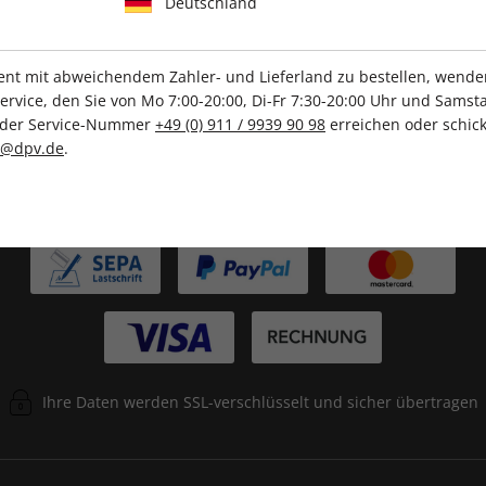
Deutschland
Tolle Prämien
Gratis Versand
t mit abweichendem Zahler- und Lieferland zu bestellen, wenden 
vice, den Sie von Mo 7:00-20:00, Di-Fr 7:30-20:00 Uhr und Samsta
r der Service-Nummer
+49 (0) 911 / 9939 90 98
erreichen oder schick
c@dpv.de
.
ZAHLUNGSARTEN
Ihre Daten werden SSL-verschlüsselt und sicher übertragen