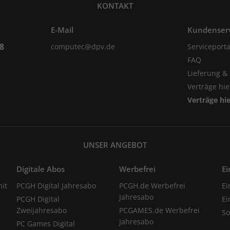
KONTAKT
E-Mail
Kundenser
98
computec@dpv.de
Serviceporta
FAQ
Lieferung &
Verträge hi
Verträge hi
UNSER ANGEBOT
Digitale Abos
Werbefrei
Ei
it
PCGH Digital Jahresabo
PCGH.de Werbefrei
Ei
Jahresabo
PCGH Digital
Ei
Zweijahresabo
PCGAMES.de Werbefrei
S
Jahresabo
PC Games Digital