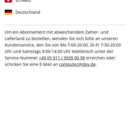
Schweiz
Deutschland
Um ein Abonnement mit abweichendem Zahler- und
Maximale Ersparnis
Lieferland zu bestellen, wenden Sie sich bitte an unseren
Jahresabo
Kundenservice, den Sie von Mo 7:00-20:00, Di-Fr 7:30-20:00
Uhr und Samstags 9:00-14:00 Uhr telefonisch unter der
Service-Nummer
+49 (0) 911 / 9939 90 98
erreichen oder
Erscheinungsweise
monatlich
schicken Sie eine E-Mail an
computec@dpv.de
.
Mindestlaufzeit
12 Ausgaben
Kündigungsfrist
Jederzeit nach Ablauf der
Mindestlaufzeit
Weitere Details
79,99 €
inkl. MwSt.