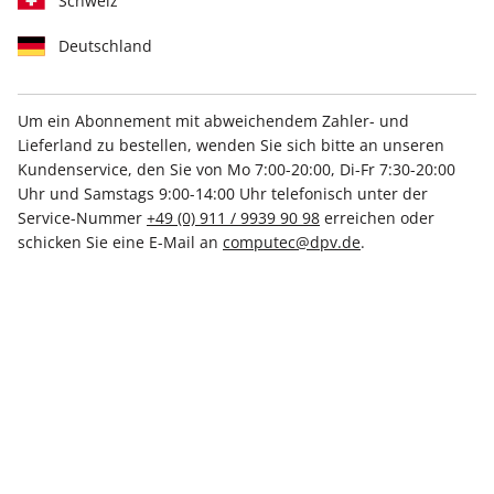
Schweiz
Deutschland
Um ein Abonnement mit abweichendem Zahler- und
Lieferland zu bestellen, wenden Sie sich bitte an unseren
Jahresabo (mit DVD)
Kundenservice, den Sie von Mo 7:00-20:00, Di-Fr 7:30-20:00
Uhr und Samstags 9:00-14:00 Uhr telefonisch unter der
Service-Nummer
+49 (0) 911 / 9939 90 98
erreichen oder
Erscheinungsweise
monatlich
schicken Sie eine E-Mail an
computec@dpv.de
.
Mindestlaufzeit
12 Ausgaben
Kündigungsfrist
Jederzeit nach Ablauf der
Mindestlaufzeit
Weitere Details
Lieferbeginn