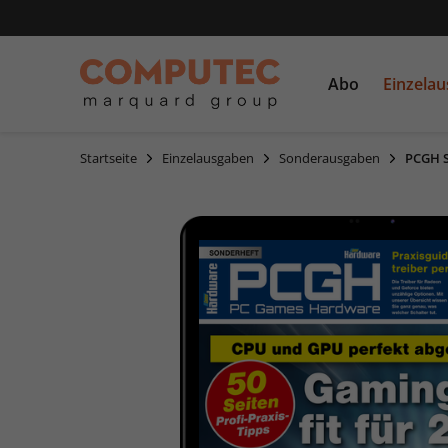
Abo
Einzela
Startseite
Einzelausgaben
Sonderausgaben
PCGH S
PC Games
Einzelausgaben
CDs und DVDs
PCGH
Sonderausgaben
Linux Magazin
LinuxUser