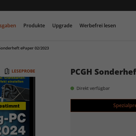
usgaben
Produkte
Upgrade
Werbefrei lesen
onderheft ePaper 02/2023
PC Games MMORE &
play5
N
buffed.de
PCGH Sonderhef
LESEPROBE
Raspberry Pi Geek
Direkt verfügbar
Spezialpr