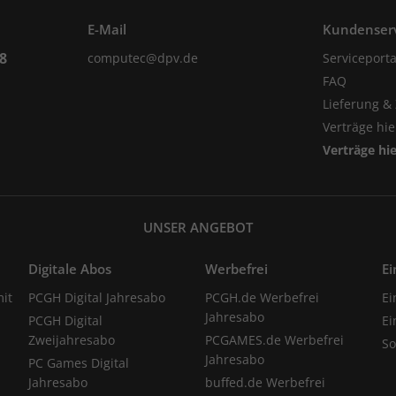
E-Mail
Kundenser
98
computec@dpv.de
Serviceporta
FAQ
Lieferung &
Verträge hi
Verträge hi
UNSER ANGEBOT
Digitale Abos
Werbefrei
Ei
it
PCGH Digital Jahresabo
PCGH.de Werbefrei
Ei
Jahresabo
PCGH Digital
Ei
Zweijahresabo
PCGAMES.de Werbefrei
S
Jahresabo
PC Games Digital
Jahresabo
buffed.de Werbefrei