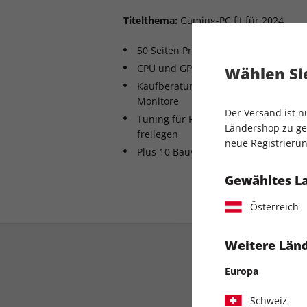
Titelthema:
Gaming-PC fit für 2024
50 Seiten Profi-Praxistipps
CPU und GPU perfekt aufeinander a
Wählen Sie
Kaufberatung für jeden Geldbeutel: 
Monitore
Der Versand ist 
Tuning für Ryzen, Intel und Grafikka
Ländershop zu gel
freilegen
neue Registrierun
Plus 10 Bauvorschläge
Gewähltes L
Österreich
Weitere Länd
Europa
Schweiz