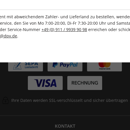
Tolle Prämien
Gratis Versand
t mit abweichendem Zahler- und Lieferland zu bestellen, wenden 
vice, den Sie von Mo 7:00-20:00, Di-Fr 7:30-20:00 Uhr und Samsta
r der Service-Nummer
+49 (0) 911 / 9939 90 98
erreichen oder schick
c@dpv.de
.
ZAHLUNGSARTEN
Ihre Daten werden SSL-verschlüsselt und sicher übertragen
KONTAKT