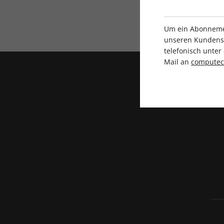
Direkt vom Verlag
Um ein Abonnemen
unseren Kundenser
telefonisch unte
Mail an
compute