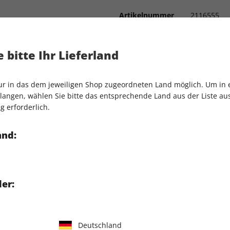
Artikelnummer
2116555
Verkauf durch
COMPUTEC
bgestimmt
 bitte Ihr Lieferland
Grafikkarten, Prozessoren,
nur in das dem jeweiligen Shop zugeordneten Land möglich. Um in
rten: versteckte Reserven
angen, wählen Sie bitte das entsprechende Land aus der Liste aus.
g erforderlich.
and:
er:
IHRE ABO-VORTEILE
Deutschland