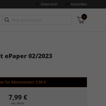
Österreich
Anmelden
0
-ZONE
Games Aktuell
t ePaper 02/2023
Zwischensumme
inkl. MwSt., ggf. zzgl. Versandkosten
Zum Warenkorb
eis für Abonnenten:
5,99 €
7,99 €
inkl. MwSt.