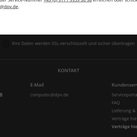
c@dpv.de
.
Ihre Daten werden SSL-verschlüsselt und sicher übertragen
KONTAKT
E-Mail
Kundenser
98
computec@dpv.de
Serviceporta
FAQ
Lieferung &
Verträge hi
Verträge hi