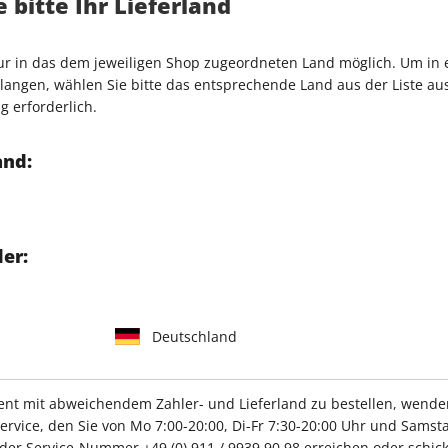
 bitte Ihr Lieferland
 GmbH
nur in das dem jeweiligen Shop zugeordneten Land möglich. Um in
angen, wählen Sie bitte das entsprechende Land aus der Liste aus.
g erforderlich.
and:
IHRE ABO-VORTEILE
er:
Tolle Prämien
Gratis Versand
Deutschland
t mit abweichendem Zahler- und Lieferland zu bestellen, wenden 
ZAHLUNGSARTEN
vice, den Sie von Mo 7:00-20:00, Di-Fr 7:30-20:00 Uhr und Samsta
r der Service-Nummer
+49 (0) 911 / 9939 90 98
erreichen oder schick