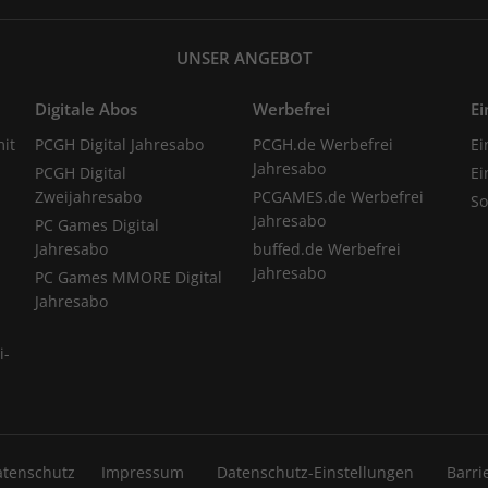
UNSER ANGEBOT
Digitale Abos
Werbefrei
Ei
it
PCGH Digital Jahresabo
PCGH.de Werbefrei
Ei
Jahresabo
PCGH Digital
Ei
Zweijahresabo
PCGAMES.de Werbefrei
S
Jahresabo
PC Games Digital
Jahresabo
buffed.de Werbefrei
Jahresabo
PC Games MMORE Digital
Jahresabo
i-
atenschutz
Impressum
Datenschutz-Einstellungen
Barri