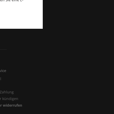
vice
l
 Zahlung
er kündigen
er widerrufen