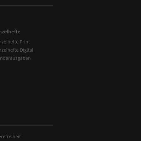
nzelhefte
nzelhefte Print
nzelhefte Digital
onderausgaben
erefreiheit