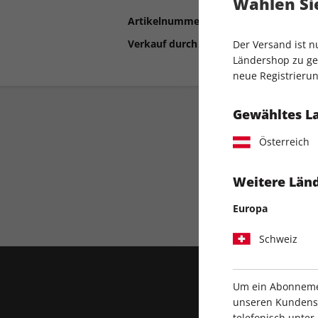
Wählen Sie
Artikelnummer
1684219
Verkauf durch
COMPUTEC MEDIA
Der Versand ist 
Ländershop zu gel
neue Registrierun
Gewähltes L
Österreich
Weitere Länd
Direkt vom Verlag
Europa
Schweiz
Um ein Abonnemen
unseren Kundenser
telefonisch unte