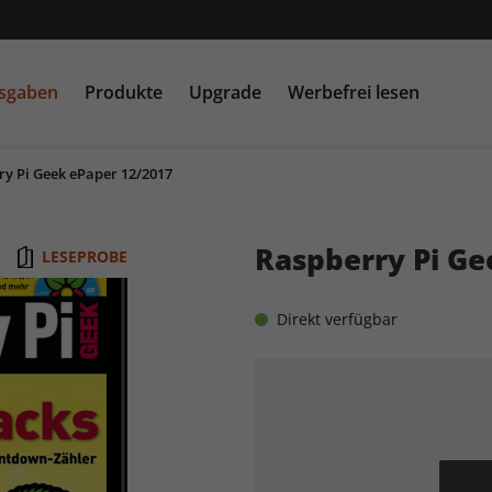
usgaben
Produkte
Upgrade
Werbefrei lesen
ry Pi Geek ePaper 12/2017
PC Games MMORE &
play5
N
buffed.de
Raspberry Pi Ge
LESEPROBE
Raspberry Pi Geek
Direkt verfügbar