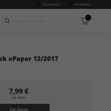
Österreich
Anmelden
0
-ZONE
Games Aktuell
ek ePaper 12/2017
Zwischensumme
inkl. MwSt., ggf. zzgl. Versandkosten
Zum Warenkorb
7,99 €
inkl. MwSt.
Zur Kasse