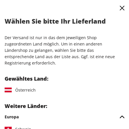
0
Warenkorb
Shop durchsuchen
MENÜ
Wählen Sie bitte Ihr Lieferland
Startseite
Einzelausgaben
Einzelausgaben
Raspberry Pi Geek ePaper 09/2023
Der Versand ist nur in das dem jeweiligen Shop
zugeordneten Land möglich. Um in einen anderen
LESEPROBE
Ländershop zu gelangen, wählen Sie bitte das
entsprechende Land aus der Liste aus. Ggf. ist eine neue
Registrierung erforderlich.
Gewähltes Land:
Österreich
Weitere Länder:
Europa