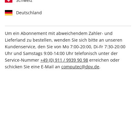
Schweiz
Deutschland
Um ein Abonnement mit abweichendem Zahler- und
Lieferland zu bestellen, wenden Sie sich bitte an unseren
Raspberry Pi Geek ePaper
Kundenservice, den Sie von Mo 7:00-20:00, Di-Fr 7:30-20:00
09/2023
Uhr und Samstags 9:00-14:00 Uhr telefonisch unter der
Service-Nummer
+49 (0) 911 / 9939 90 98
erreichen oder
schicken Sie eine E-Mail an
computec@dpv.de
.
Direkt verfügbar
9,99 €
inkl. MwSt.
Zur Kasse