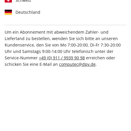
Schweiz
Deutschland
Um ein Abonnement mit abweichendem Zahler- und
Lieferland zu bestellen, wenden Sie sich bitte an unseren
Raspberry Pi Geek ePaper
Kundenservice, den Sie von Mo 7:00-20:00, Di-Fr 7:30-20:00
04/2018
Uhr und Samstags 9:00-14:00 Uhr telefonisch unter der
Service-Nummer
+49 (0) 911 / 9939 90 98
erreichen oder
schicken Sie eine E-Mail an
computec@dpv.de
.
Direkt verfügbar
7,99 €
inkl. MwSt.
Zur Kasse