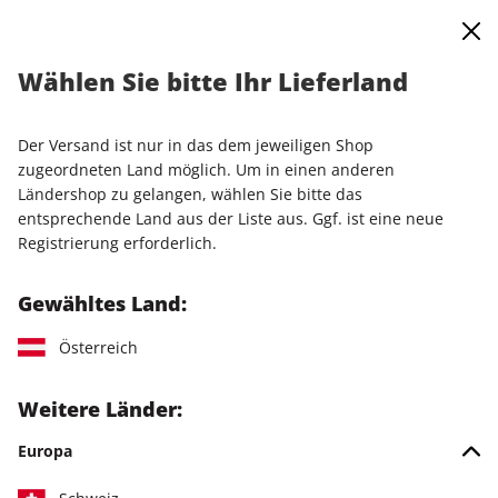
0
Warenkorb
Shop durchsuchen
MENÜ
Wählen Sie bitte Ihr Lieferland
Startseite
Einzelausgaben
Einzelausgaben
Raspberry Pi Geek ePaper 04/2018
Der Versand ist nur in das dem jeweiligen Shop
zugeordneten Land möglich. Um in einen anderen
LESEPROBE
Ländershop zu gelangen, wählen Sie bitte das
entsprechende Land aus der Liste aus. Ggf. ist eine neue
Registrierung erforderlich.
Gewähltes Land:
Österreich
Weitere Länder:
Europa