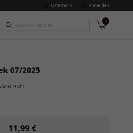
Österreich
Anmelden
0
-ZONE
Games Aktuell
ek 07/2025
Zwischensumme
inkl. MwSt., ggf. zzgl. Versandkosten
orrat reicht
Zum Warenkorb
11,99 €