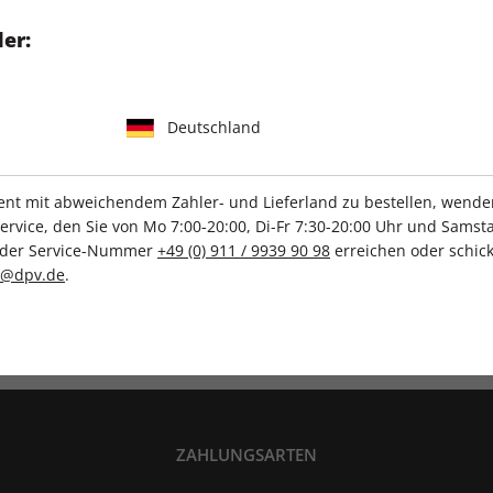
r MicroPython auf dem
er:
Deutschland
t mit abweichendem Zahler- und Lieferland zu bestellen, wenden 
IHRE ABO-VORTEILE
vice, den Sie von Mo 7:00-20:00, Di-Fr 7:30-20:00 Uhr und Samsta
r der Service-Nummer
+49 (0) 911 / 9939 90 98
erreichen oder schick
c@dpv.de
.
Tolle Prämien
Gratis Versand
ZAHLUNGSARTEN