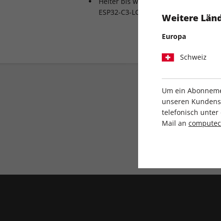
Heiter bis wolkig: Wetterabfrage pe
ESP32-C3-LCDkit.
Weitere Länd
Europa
Schweiz
Um ein Abonnemen
unseren Kundenser
telefonisch unte
Mail an
compute
Direkt vom Verlag