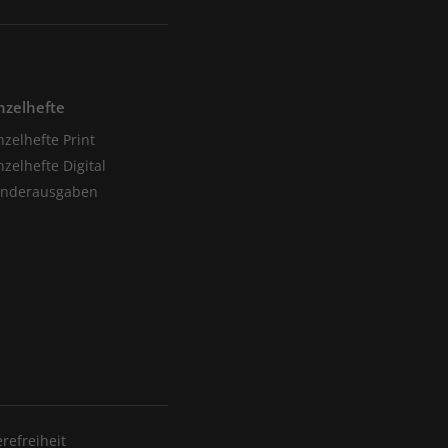
nzelhefte
nzelhefte Print
nzelhefte Digital
onderausgaben
erefreiheit