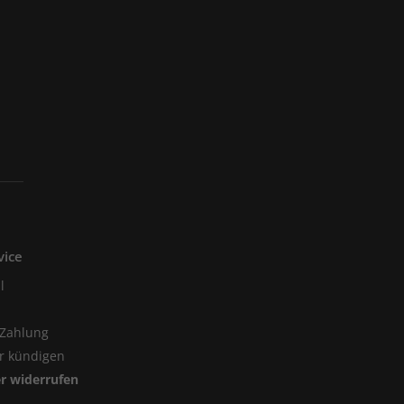
vice
l
 Zahlung
er kündigen
er widerrufen