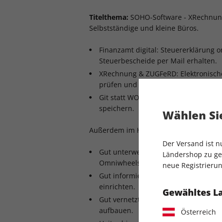
Titelthema:
SOHO-Software - XRechnun
Selbstständige und kleine Büros.
Finanzamt digital: Steuererklärung 
Steuerbescheide per Mail erhalten.
XRechnung & ZUGFeRD: Elektronisc
prüfen und selbst ausstellen.
Git statt WORM: Wichtige Unterlagen 
speichern.
Wählen Sie
Außerdem im Heft:
Der Versand ist 
Gut unterwegs: Autonomer Transport
Ländershop zu gel
Omniwheels.
neue Registrierun
Gut informiert: Minimalistisches We
einrichten.
Gewähltes L
Gut vernetzt: Captive Portal für da
aufbauen.
Österreich