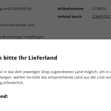
g und ZUGFeRD für
Artikelnummer
2178925
Verkauf durch
COMPUTEC
online einreichen und
he Rechnungen empfangen,
revisionssicher digital
 bitte Ihr Lieferland
nur in das dem jeweiligen Shop zugeordneten Land möglich. Um in
er mit Fischertechnik
angen, wählen Sie bitte das entsprechende Land aus der Liste aus.
g erforderlich.
bradio auf dem Pico 2W
and:
s WLAN mit MicroPython