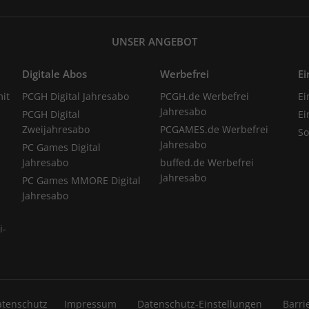
UNSER ANGEBOT
Digitale Abos
Werbefrei
Ei
it
PCGH Digital Jahresabo
PCGH.de Werbefrei
Ei
Jahresabo
PCGH Digital
Ei
Zweijahresabo
PCGAMES.de Werbefrei
S
Jahresabo
PC Games Digital
Jahresabo
buffed.de Werbefrei
Jahresabo
PC Games MMORE Digital
Jahresabo
i-
atenschutz
Impressum
Datenschutz-Einstellungen
Barri