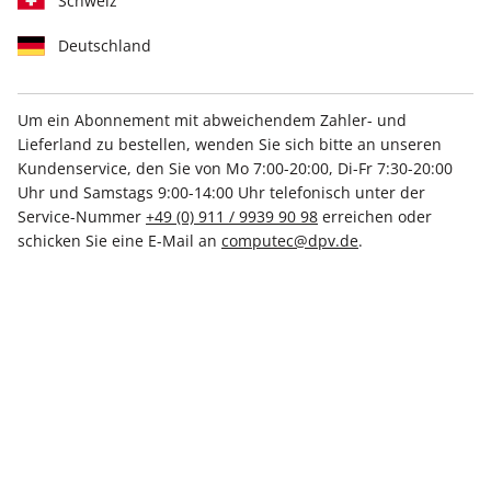
Schweiz
Deutschland
Um ein Abonnement mit abweichendem Zahler- und
Lieferland zu bestellen, wenden Sie sich bitte an unseren
play5 ePaper 05/2024
Kundenservice, den Sie von Mo 7:00-20:00, Di-Fr 7:30-20:00
Uhr und Samstags 9:00-14:00 Uhr telefonisch unter der
Direkt verfügbar
Service-Nummer
+49 (0) 911 / 9939 90 98
erreichen oder
schicken Sie eine E-Mail an
computec@dpv.de
.
7,99 €
inkl. MwSt.
Zur Kasse