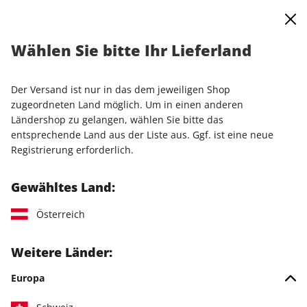
0
Warenkorb
Shop durchsuchen
MENÜ
Wählen Sie bitte Ihr Lieferland
Startseite
Einzelausgaben
Einzelausgaben
play5 ePaper 05/2024
Der Versand ist nur in das dem jeweiligen Shop
zugeordneten Land möglich. Um in einen anderen
LESEPROBE
Ländershop zu gelangen, wählen Sie bitte das
entsprechende Land aus der Liste aus. Ggf. ist eine neue
Registrierung erforderlich.
Gewähltes Land:
Österreich
Weitere Länder:
Europa